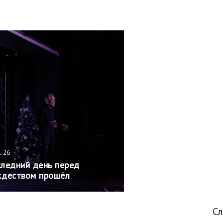
1.26
ледний день перед
деством прошёл
С