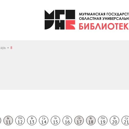
арь
8
Вс
ПН
Вт
Ср
Чт
Пт
Сб
Вс
ПН
Вт
Ср
11
12
13
14
15
16
17
18
19
20
21