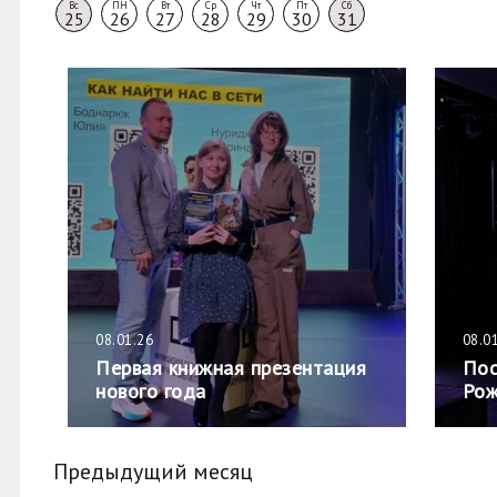
Вс
ПН
Вт
Ср
Чт
Пт
Сб
25
26
27
28
29
30
31
08.01.26
08.0
Первая книжная презентация
Пос
нового года
Рож
Предыдущий месяц