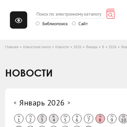
Библиопоиск
Сайт
Главная
Новостная лента
Новости
2026
Январь
8
2026
Янв
НОВОСТИ
Январь 2026
<
>
Чт
Пт
Сб
Вс
ПН
Вт
Ср
Чт
Пт
Сб
1
2
3
4
5
6
7
8
9
10