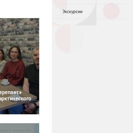
Экскурсии
ереплет»
арктического