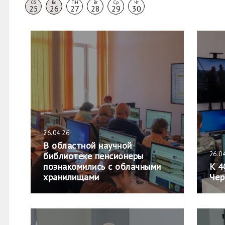
Сб
Вс
ПН
Вт
Ср
Чт
25
26
27
28
29
30
26.04.26
В областной научной
26.0
библиотеке пенсионеры
познакомились с облачными
К 4
хранилищами
Чер