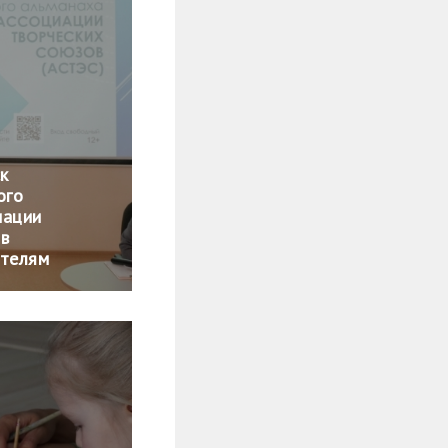
к
ого
иации
ов
ателям