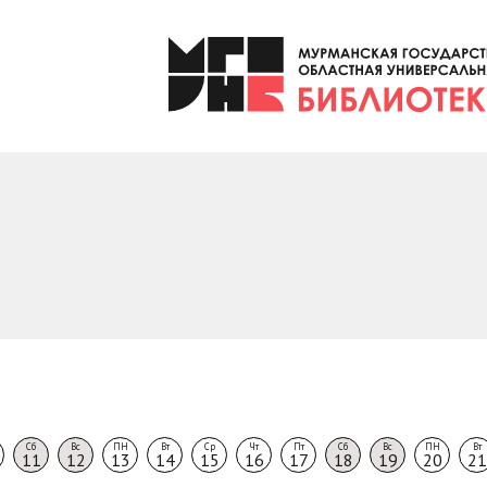
Сб
Вс
ПН
Вт
Ср
Чт
Пт
Сб
Вс
ПН
Вт
11
12
13
14
15
16
17
18
19
20
21