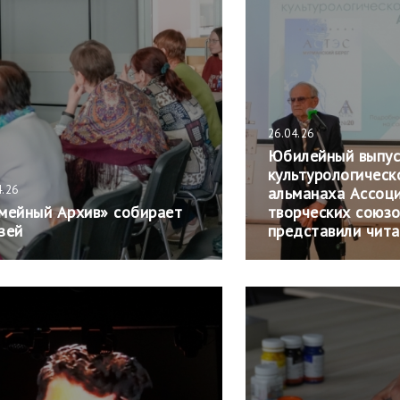
26.04.26
Юбилейный выпус
культурологическ
4.26
альманаха Ассоц
мейный Архив» собирает
творческих союз
зей
представили чит