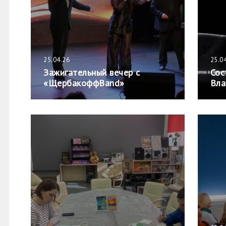
25.04.26
25.0
Зажигательный вечер с
Сос
«ЩербакоффBand»
Вла