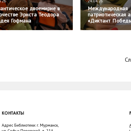
4.26
24.04.26
антическое двоемирие в
Международная
рчестве Эрнста Теодора
патриотическая а
дея Гофмана
«Диктант Побед
С
КОНТАКТЫ
Адрес Библиотеки: г. Мурманск,
ул. Софьи Перовской, д. 21А