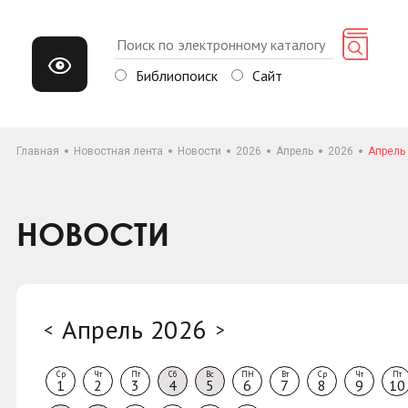
Библиопоиск
Сайт
Главная
Новостная лента
Новости
2026
Апрель
2026
Апрель
НОВОСТИ
Апрель 2026
<
>
Ср
Чт
Пт
Сб
Вс
ПН
Вт
Ср
Чт
Пт
1
2
3
4
5
6
7
8
9
10