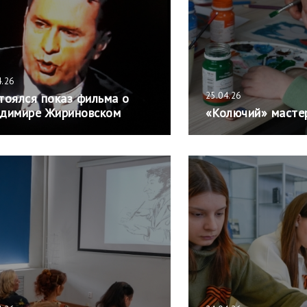
4.26
25.04.26
тоялся показ фильма о
димире Жириновском
«Колючий» масте