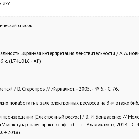
ь их?
ический список:
еальность. Экранная интерпретация действительности / А. А. Нови
5 с. (1741016 - ХР)
ется? / В. Старопров // Журналист. - 2005. - № 6. - С. 76.
жно поработать в зале электронных ресурсов на 3-м этаже биб
ом произведении [Электронный ресурс] / В. И. Бондаренко // Мо
еждунар. науч.-практ. конф. : сб. ст. - Владикавказ, 2014. - С. 4
7.04.2018).