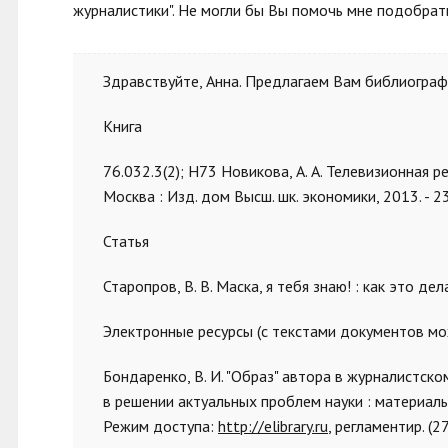
журналистики". Не могли бы Вы помочь мне подобрат
Здравствуйте, Анна. Предлагаем Вам библиограф
Книга
76.032.3(2); Н73 Новикова, А. А. Телевизионная р
Москва : Изд. дом Высш. шк. экономики, 2013. - 23
Статья
Старопров, В. В. Маска, я тебя знаю! : как это дела
Электронные ресурсы (с текстами документов мо
Бондаренко, В. И. "Образ" автора в журналистск
в решении актуальных проблем науки : материалы V м
Режим доступа:
http://elibrary.ru
, регламентир. (2