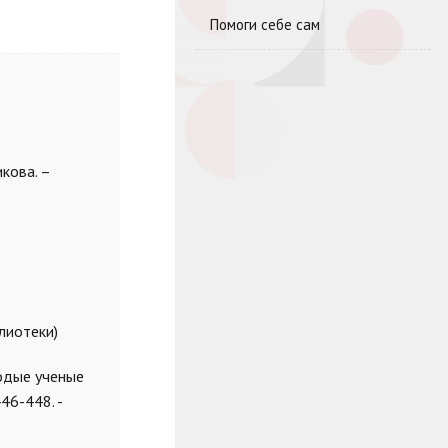
Помоги себе сам
кова. –
лиотеки)
лодые ученые
46-448. -