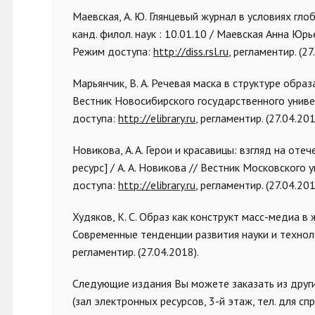
Маевская, А. Ю. Глянцевый журнал в условиях гл
канд. филол. наук : 10.01.10 / Маевская Анна Юрьев
Режим доступа:
http://diss.rsl.ru
, регламентир. (27
Марьянчик, В. А. Речевая маска в структуре образ
Вестник Новосибирского государственного университ
доступа:
http://elibrary.ru
, регламентир. (27.04.201
Новикова, A. A. Герои и красавицы: взгляд на о
ресурс] / А. А. Новикова // Вестник Московского ун
доступа:
http://elibrary.ru
, регламентир. (27.04.201
Худяков, К. С. Образ как конструкт масс-медиа в 
Современные тенденции развития науки и технологий
регламентир. (27.04.2018).
Следующие издания Вы можете заказать из друг
(зал электронных ресурсов, 3-й этаж, тел. для с