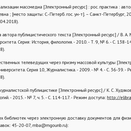
обализации массмедиа
[Электронный ресурс]
: рос. практика : автор
на ; [место защиты: С.-Петерб. гос. ун-т]. – Санкт-Петербург, 201
.04.2018).
а автора публицистического текста [Электронный ресурс] / В. А. 
ета. Серия: История, филология. - 2010. - Т. 9, № 6. - С. 138-1
8).
течественных телеведущих через призму массовой культуры [Элек
иверситета. Серия 10, Журналистика. - 2009. - № 4. - С. 36-39. - 
8).
журналистской публицистике [Электронный ресурс] / К. С. Худяков
. - 2015. - № 7, ч. 5. - С. 114-117. - Режим доступа:
http://elibra
их библиотек через электронную доставку документов для физи
правок: 45-20-07, mba@mgounb.ru):