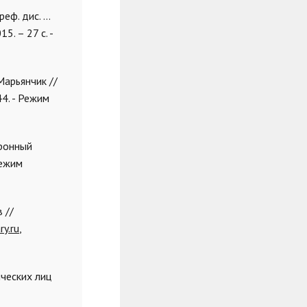
еф. дис. ...
5. – 27 с. -
Марьянчик //
44. - Режим
тронный
Режим
 //
ry.ru
,
ческих лиц