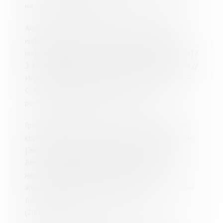
на 3-м этаже библиотеки)
Альбекова, З. М. Современные корпоративные
информационные системы и корпоративные
информационные порталы [Электронный ресурс] /
З. М. Альбекова, А. С. Балабина, В. П. Коротченко //
Инженерный вестник Дона.
–
2018.
–
№ 1 (48).
–
С. 70.
–
Режим доступа:
http://elibrary.ru
,
регламентир. (20.12.2018).
Грабельников, В. А. Интернет-портал как новое
корпоративное средство массовой информации
[Электронный ресурс] / Грабельников В. А. //
Вестник Российского университета дружбы
народов. Серия: Литературоведение,
журналистика.
–
2010.
–
№ 1.
–
С. 56-63.
–
Режим
доступа:
http://elibrary.ru
, регламентир.
(20.12.2018).