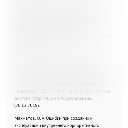
Грабельников, В. А. Корпоративный интернет-
портал как конвергентное СМИ [Электронный
ресурс] / В. А. Грабельников // Вестник
Университета Российской академии
образования.
–
2011.
–
№ 3.
–
С. 99-101.
–
Режим
доступа:
http://elibrary.ru
, регламентир.
(20.12.2018).
Крезова, Е. А. Корпоративный портал как основа
построения единого информационного
пространства предприятия [Электронный ресурс]
/ Е. А. Крезова // Вестник МГУП имени Ивана
Федорова.
–
2013.
–
№ 6.
–
С. 212-216.
–
Режим
доступа:
http://elibrary.ru
, регламентир.
(20.12.2018).
Махматов, О. А. Ошибки при создании и
эксплуатации внутреннего корпоративного