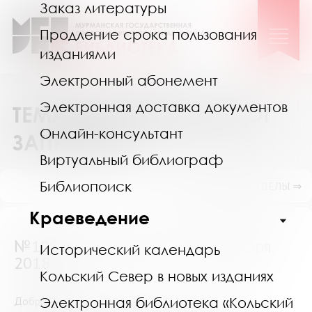
Заказ литературы
Продление срока пользования
изданиями
Электронный абонемент
Электронная доставка документов
ТЕМАТИЧЕСКИЙ КАТАЛОГ
Онлайн-консультант
ЗАПРОСОВ
Виртуальный библиограф
Библиопоиск
ПОКАЗАТЬ ПОДРАЗДЕЛЫ ⇒
Краеведение
№10861 (Мурманск) от 19 декабря
Исторический календарь
2018
Кольский Север в новых изданиях
Добрый день!
Электронная библиотека «Кольский