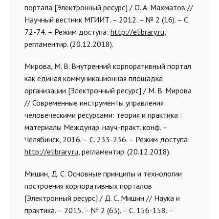
портала [Электронный ресурс] / О. А. Махматов //
Научный вестник МГИИТ.
–
2012.
–
№ 2 (16).
–
С.
72-74.
–
Режим доступа:
http://elibrary.ru
,
регламентир. (20.12.2018).
Мирова, М. В. Внутренний корпоративный портал
как единая коммуникационная площадка
организации [Электронный ресурс] / М. В. Мирова
// Современные инструменты управления
человеческими ресурсами: теория и практика :
материалы Междунар. науч.-практ. конф. –
Челябинск, 2016.
–
С. 233-236.
–
Режим доступа:
http://elibrary.ru
, регламентир. (20.12.2018).
Мишин, Д. С. Основные принципы и технологии
построения корпоративных порталов
[Электронный ресурс] / Д. С. Мишин // Наука и
практика.
–
2015.
–
№ 2 (63).
–
С. 156-158.
–