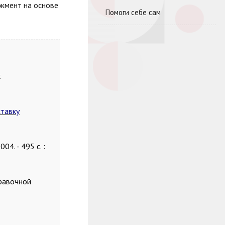
джмент на основе
Помоги себе сам
к
тавку
04. - 495 с. :
правочной