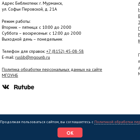
Адрес Библиотеки: г. Мурманск,
ул. Софьи Перовской, д. 21А
Режим работы:
Вторник –
пятница
: с 10:00 до 20:00
Суббота
– в
оскресенье
: c 12:00 до 20:00
Выходной день – понедельник
Телефон для справок:
+7 (8152)
45-08-58
E-mail:
ruslib@mgounb.ru
Политика обработки персональных данных на сайте
МГОУНБ
. Продолжая пользоваться сайтом, вы соглашаетесь с
Политикой обработки пе
еждение культуры "Мурманская государственная областная универсальная на
ОК