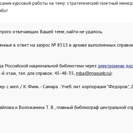
исания курсовой работы на тему: стратегический газетный мене
ибо!
строго отвечающих Вашей теме, найти не удалось.
енные в ответ на запрос № 8515 в архиве выполненных справо
а Российской национальной библиотеки через
электронную дос
-й этаж, тел. для справок: 45-48-35,
mba@mgounb.ru
):
 с англ. / К. Финк. - Самара : Учеб. лит. корпорация "Федоров", 20
хайлова и Воложанина Т. В., главный библиограф центральной с