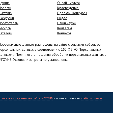
Афиша
Онлайн-услуги
Новости
Краеведение
Выставки
Проекты. Конкурсы
Экскурсии
Видео
Посетителям
Наши клубы
Ресурсы
Коллегам
Каталоги
Контакты
Персональные данные размещены на сайте с согласия субъектов
персональных данных, в соответствии с 152 ФЗ «О Персональных
данных» и Политики в отношении обработки персональных данных в
МГОУНБ. Условия и запреты не установлены.
рсональных данных на сайте МГОУНБ
и использованием
файлов cookie
.
учная библиотека" (МГОУНБ) © 2006 - 2026