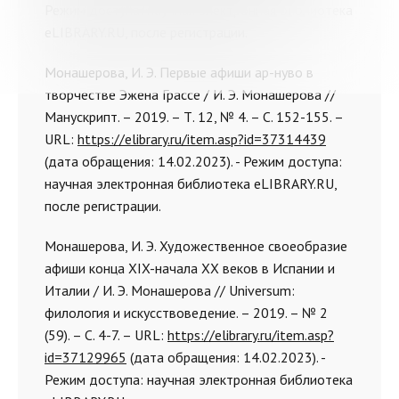
Режим доступа: научная электронная библиотека
eLIBRARY.RU, после регистрации.
Монашерова, И. Э. Первые афиши ар-нуво в
творчестве Эжена Грассе / И. Э. Монашерова //
Манускрипт. – 2019. – Т. 12, № 4. – С. 152-155. –
URL:
https://elibrary.ru/item.asp?id=37314439
(дата обращения: 14.02.2023). - Режим доступа:
научная электронная библиотека eLIBRARY.RU,
после регистрации.
Монашерова, И. Э. Художественное своеобразие
афиши конца XIX-начала XX веков в Испании и
Италии / И. Э. Монашерова // Universum:
филология и искусствоведение. – 2019. – № 2
(59). – С. 4-7. – URL:
https://elibrary.ru/item.asp?
id=37129965
(дата обращения: 14.02.2023). -
Режим доступа: научная электронная библиотека