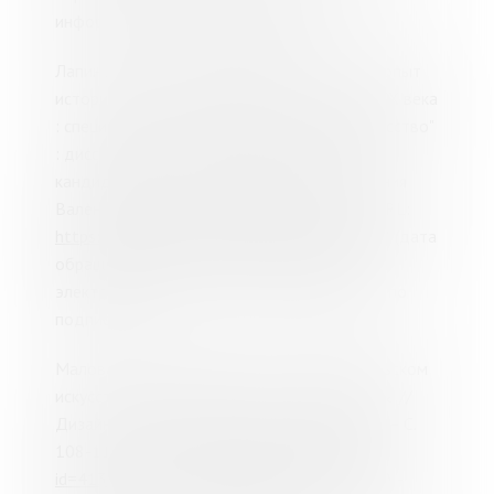
информационного обслуживания)
Лапина, К. В. Театральная афиша в России: опыт
истории от возникновения до 20-х годов XX века
: специальность 17.00.01 "Театральное искусство"
: диссертация на соискание ученой степени
кандидата искусствоведения / Лапина Ксения
Валентиновна. – Москва, 2008. – 184 с. – URL:
https://search.rsl.ru/ru/record/01004149810
(дата
обращения: 14.02.2023). - Режим доступа:
электронная библиотека диссертаций РГБ, по
подписке.
Малова, Т. В. Афиша как медиум во французском
искусстве 1950-1980-х годов / Т. В. Малова //
Дизайн и технологии. – 2019. – № 70 (112). – С.
108-114. – URL:
https://elibrary.ru/item.asp?
id=41300269
(дата обращения: 14.02.2023). -