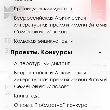
Краеведческий диктант
Всероссийская Арктическая
литературная премия имени Виталия
Семёновича Маслова
ТЕМАТИЧЕСКИЙ КАТАЛОГ
Кольская энциклопедия
ЗАПРОСОВ
Проекты. Конкурсы
Литературный диктант
ПОКАЗАТЬ ПОДРАЗДЕЛЫ ⇒
Всероссийская Арктическая
литературная премия имени Виталия
№14100 (Мурманск) от 13 февраля
Семеновича Маслова
2023
Книга года
Открытый областной конкурс
книги и журналы об афишах, их истории возникновения и