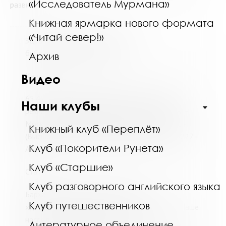
«Исследователь Мурмана»
развития.
Книжная ярмарка нового формата
«Читай север!»
Здравствуйте. Предлагаем Вам
библиографический список:
Архив
Книга
Видео
65.47-03я73; Ш51 Шестаков, Ю. А. История
Наши клубы
рекламы : учебное пособие / Ю. А. Шестаков. –
Москва : РИОР : ИНФРА-М, 2016. - 257, [1] с. -
Книжный клуб «Переплёт»
(Высшее образование – Бакалавриат). (1770227 -
Клуб «Покорители Рунета»
АБ)
Клуб «Старшие»
Статьи
Клуб разговорного английского языка
Бархатова, Е. В. Рождение русской
Клуб путешественников
художественной афиши / Е. В. Бархатова // Наше
наследие. – 1993. – № 27. – С. 101.
Литературное объединение