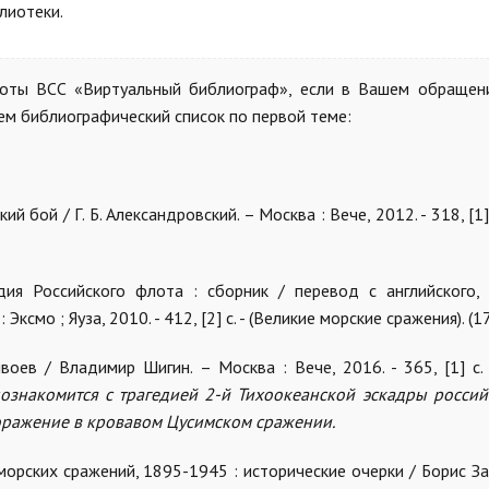
лиотеки.
боты ВСС «Виртуальный библиограф», если в Вашем обращен
ем библиографический список по первой теме:
й бой / Г. Б. Александровский. – Москва : Вече, 2012. - 318, [1]
дия Российского флота : сборник / перевод с английского, 
Эксмо ; Яуза, 2010. - 412, [2] с. - (Великие морские сражения). (1
воев / Владимир Шигин. – Москва : Вече, 2016. - 365, [1] с. 
познакомится с трагедией 2-й Тихоокеанской эскадры россий
оражение в кровавом Цусимском сражении.
 морских сражений, 1895-1945 : исторические очерки / Борис З