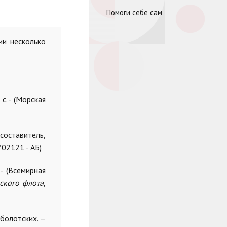
Помоги себе сам
ии несколько
 с. - (Морская
составитель,
702121 - АБ)
- (Всемирная
ского флота,
аболотских. –