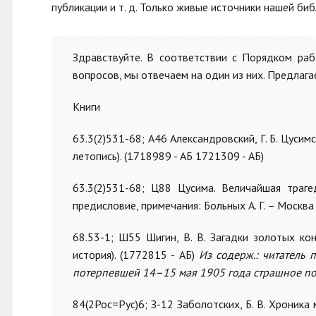
публикации и т. д. Только живые источники нашей биб
Здравствуйте. В соответствии с Порядком ра
вопросов, мы отвечаем на один из них. Предлага
Книги
63.3(2)531-68; А46 Александровский, Г. Б. Цусимски
летопись). (1718989 - АБ 1721309 - АБ)
63.3(2)531-68; Ц88 Цусима. Величайшая траге
предисловие, примечания: Больных А. Г. – Москва : 
68.53-1; Ш55 Шигин, В. В. Загадки золотых кон
история). (1772815 - АБ)
Из содерж.:
читатель 
потерпевшей 14–15 мая 1905 года страшное п
84(2Рос=Рус)6; З-12 Заболотских, Б. В. Хроника