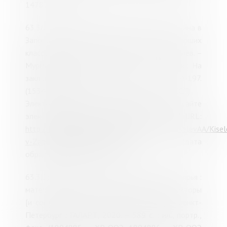
1478771 - ХР)
63.3(2Рос-4Мур)я72кр; К44 Киселев, А. А. Война в
Заполярье : учебное пособие для старших
классов школ, лицеев и гимназий / А. А. Киселев.
–
Мурманск, 1995.
–
221 с. : ил. – Из содерж.: На
заключительном этапе войны. – С. 159-197.
(1534376 - ХР 1534377 - ХР 1534378 – ОКСЛ)
Электронная копия доступна на сайте
электронной библиотеки "Кольский Север". URL:
http://kolanord.ru/html_public/col_avtory/KiselevAA/Kise
v-Zapolyarje_1995/160/index.html
(дата
обращения: 10.03.2023).
63.3(2)622,13кр; О-72 Освобождение Заполярья :
материалы и исследования / научные редакторы
[и составители]: П. В. Игнатьев [и др.].
–
Санкт-
Петербург : ГАЛАРТ, 2020.
–
589 с. : ил., портр.,