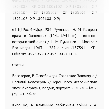
факс. (1804885 - ХР-ООЭ 1804886 - ХР-ООЭ
1804887 - ХР-ООЭ 1805102 - ХР 1805103 - ХР
1805104 - ХР 1805105 - ХР 1805106 - ХР
1805107 - ХР 1805108 - ХР)
63.3(2Рос-4Му)кр; Р86 Румянцев, Н. М. Разгром
врага в Заполярье (1941-1944 гг.) : военно-
исторический очерк / Н. М. Румянцев. – Москва :
Воениздат, 1963.
–
287 с. : ил. (457591 - ХР-
Обяз.экз. 457593 - ХР 457594 - ОКСЛ)
Статьи
Белозеров, В. Освобождая Советское Заполярье /
Василий Белозеров // Герои всех исторических
эпох: биография, подвиг, портрет.
–
2024.
–
№ 7
(79).
–
С. 36-41.
Кирошко, А. Каменные лабиринты войны / А.