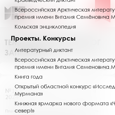
Всероссийская Арктическая литерат
премия имени Виталия Семёновича 
Кольская энциклопедия
Проекты. Конкурсы
ТЕМАТИЧЕСКИЙ КАТАЛОГ
Литературный диктант
ЗАПРОСОВ
Всероссийская Арктическая литерат
премия имени Виталия Семеновича 
ПОКАЗАТЬ ПОДРАЗДЕЛЫ ⇒
Книга года
Открытый областной конкурс «Исслед
№15352 (Мурманск) от 17 ноября
Мурмана»
2024
Книжная ярмарка нового формата «
север!»
Планирование и подготовка операции, особенности