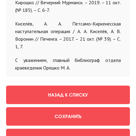
Кирошко // Вечерний Мурманск.
–
2019.
–
11 окт.
(№ 185).
–
С. 6-7.
Киселёв, А. А. Петсамо-Киркенесская
наступательная операция / А. А. Киселёв, А. В.
Воронин // Печенга.
–
2017.
–
21 окт. (№ 39).
–
С.
1, 7.
С уважением, главный библиограф отдела
краеведения Орешко М. А.
НАЗАД К СПИСКУ
СОХРАНИТЬ