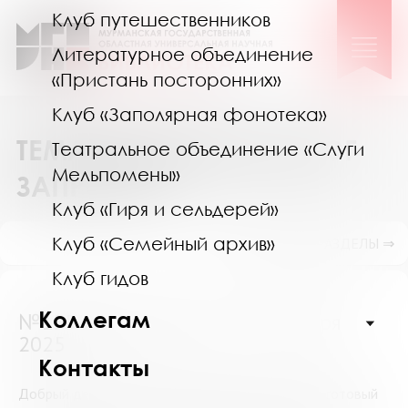
Клуб путешественников
Литературное объединение
«Пристань посторонних»
Клуб «Заполярная фонотека»
ТЕМАТИЧЕСКИЙ КАТАЛОГ
Театральное объединение «Слуги
Мельпомены»
ЗАПРОСОВ
Клуб «Гиря и сельдерей»
Клуб «Семейный архив»
ПОКАЗАТЬ ПОДРАЗДЕЛЫ ⇒
Клуб гидов
Коллегам
№15508 (Мурманск) от 23 января
2025
Контакты
Добрый день! Подскажите, пожалуйста, есть ли готовый