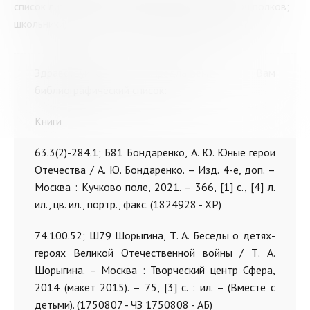
список литературы о детях-героях (сыны, дочери полков;
школьники), чьё детство пришлось на годы ВОВ?
Здравствуйте. Предлагаем Вам
библиографический список:
Книги
63.3(2)-284.1; Б81 Бондаренко, А. Ю. Юные герои
Отечества / А. Ю. Бондаренко. – Изд. 4-е, доп. –
Москва : Кучково поле, 2021. – 366, [1] с., [4] л.
ил., цв. ил., портр., факс. (1824928 - ХР)
74.100.52; Ш79 Шорыгина, Т. А. Беседы о детях-
героях Великой Отечественной войны / Т. А.
Шорыгина. – Москва : Творческий центр Сфера,
2014 (макет 2015). – 75, [3] с. : ил. – (Вместе с
детьми). (1750807 - ЧЗ 1750808 - АБ)