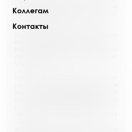
Книжное издательство, 1959.
–
279 с. : ил. – Из
Коллегам
содерж.: Наш край сегодня. – С. 207-277. (379013
- ХР-Обяз.экз. 379011 - ХР 379019 - ХР)
Контакты
63.3(2Рос-4Му)кр Дмитриев, Н. А. Мурманская
область в послевоенные годы / Дмитриев Н. А. –
Мурманск : Книжное издательство, 1959. – 159 с.
(357367 - ХР-Обяз.экз. 358965 - ХР 478160 - ХР
557360 – ОКСЛ)
63.3(2Рос-4Мур)кр; К44 Киселев, А. А. За годом
год... : История Мурманской области в
документах, воспоминаниях, комментариях / А. А.
Киселев. – Мурманск : НИЦ "Пазори", 1999. – 323
с. – Из содерж.: Тяжелые послевоенные. – С. 55-
106. (1576405 - ХР-ООЭ 1576753 - ХР 1576754
– ХР)
Электронная копия доступна на сайте