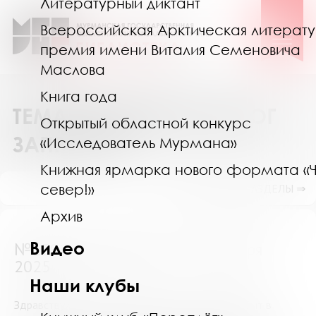
Литературный диктант
Всероссийская Арктическая литерат
премия имени Виталия Семеновича
Маслова
Книга года
ТЕМАТИЧЕСКИЙ КАТАЛОГ
Открытый областной конкурс
ЗАПРОСОВ
«Исследователь Мурмана»
Книжная ярмарка нового формата «
север!»
ПОКАЗАТЬ ПОДРАЗДЕЛЫ ⇒
Архив
Видео
№15927 (Мурманск) от 4 октября
2025
Наши клубы
Здравствуйте! Я пишу работу по теме "Семья и быт в