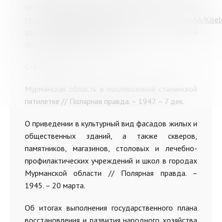
электронной библиотеки "Кольский Север". URL:
http://kolanord.ru/html_public/col_avtory/KiselevAA/Kise
godom-god_1999/58/index.html
(дата
обращения: 07.10.2025).
Статьи
Мурманская область в послевоенной сталинской
пятилетке // Полярная правда.
–
1947.
–
7 дек.
О приведении в культурный вид фасадов жилых и
общественных зданий, а также скверов,
памятников, магазинов, столовых и лечебно-
профилактических учреждений и школ в городах
Мурманской области // Полярная правда.
–
1945.
–
20 марта.
Об итогах выполнения государственного плана
восстановления и развития народного хозяйства