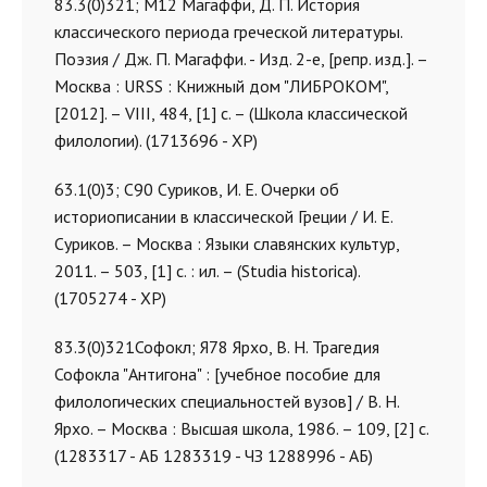
83.3(0)321; М12 Магаффи, Д. П. История
классического периода греческой литературы.
Поэзия / Дж. П. Магаффи. - Изд. 2-е, [репр. изд.]. –
Москва : URSS : Книжный дом "ЛИБРОКОМ",
[2012]. – VIII, 484, [1] с. – (Школа классической
филологии). (1713696 - ХР)
63.1(0)3; С90 Суриков, И. Е. Очерки об
историописании в классической Греции / И. Е.
Суриков. – Москва : Языки славянских культур,
2011. – 503, [1] c. : ил. – (Studia historica).
(1705274 - ХР)
83.3(0)321Софокл; Я78 Ярхо, В. Н. Трагедия
Софокла "Антигона" : [учебное пособие для
филологических специальностей вузов] / В. Н.
Ярхо. – Москва : Высшая школа, 1986. – 109, [2] с.
(1283317 - АБ 1283319 - ЧЗ 1288996 - АБ)