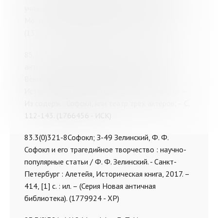
учащихся / Г. Н. Бояджиев. - 3-е изд., испр. -
Москва : Просвещение, 1988. - 350, [1] с. : ил.
(1339289 - ХР 1339291 - ИСК 1341829 - АБ)
85.333я44; В29 Венгловский, С. А. Рассказы об
античном театре : [очерки] / Станислав
Венгловский. – Санкт-Петербург : Алетейя,
Историческая книга, 2015. – 271 с. : ил., портр. –
Из содерж.: Софокл, или театр трех актеров. – С.
112-143. (1766456 - ИСК)
83.3(0)321-8Софокл; З-49 Зелинский, Ф. Ф.
Софокл и его трагедийное творчество : научно-
популярные статьи / Ф. Ф. Зелинский. - Санкт-
Петербург : Алетейя, Историческая книга, 2017. –
414, [1] с. : ил. – (Серия Новая античная
библиотека). (1779924 - ХР)