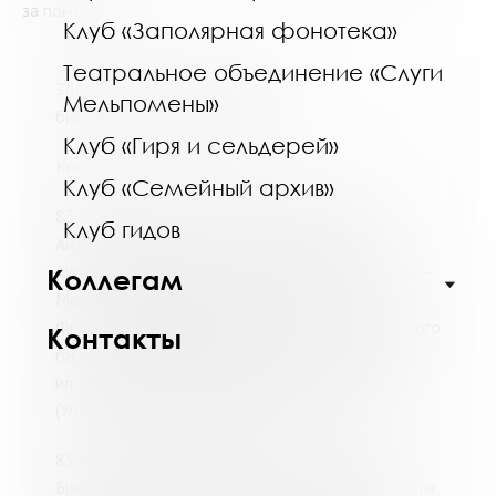
за помощь
Клуб «Заполярная фонотека»
Театральное объединение «Слуги
Здравствуйте. Предлагаем Вам
Мельпомены»
библиографический список:
Клуб «Гиря и сельдерей»
Книги
Клуб «Семейный архив»
83.3(0)32я73; А69 Анпеткова-Шарова, Г. Г.
Клуб гидов
Античная литература : [учебное пособие] / Г. Г.
Анпеткова-Шарова, В. С. Дуров. - 2-е изд., испр. –
Коллегам
Москва : Academia ; Санкт-Петербург :
Филологический факультет Санкт-Петербургского
Контакты
государственного университета, 2005. – 479 с. :
ил. - (Высшее профессиональное образование)
(Учебное пособие). (1650428 - ХР)
85.334.0; Б86 Бояджиев, Г. Н. От Софокла до
Брехта за сорок театральных вечеров : книга для