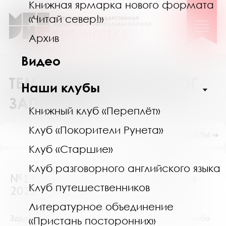
Книжная ярмарка нового формата
«Читай север!»
Архив
Видео
ТЕМАТИЧЕСКИЙ КАТАЛОГ
Наши клубы
ЗАПРОСОВ
Книжный клуб «Переплёт»
Клуб «Покорители Рунета»
ПОКАЗАТЬ ПОДРАЗДЕЛЫ ⇒
Клуб «Старшие»
Клуб разговорного английского языка
№13290 (Мурманск) от 22 февраля
Клуб путешественников
2022
Литературное объединение
Здравствуйте. Требуется литература о Софокле. Спасибо
«Пристань посторонних»