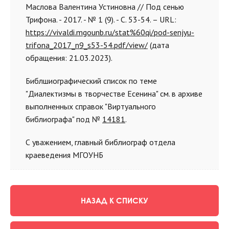
Маслова Валентина Устиновна // Под сенью
Трифона. - 2017. - № 1 (9). - С. 53-54. – URL:
https://vivaldi.mgounb.ru/stat%60qi/pod-senjyu-
trifona_2017_n9_s53-54.pdf/view/
(дата
обращения: 21.03.2023).
Библшиографический список по теме
"
Диалектизмы в творчестве Есенина
" см. в архиве
выполненных справок "Виртуального
библиографа" под №
14181
.
С уважением, главный библиограф отдела
краеведения МГОУНБ
НАЗАД К СПИСКУ