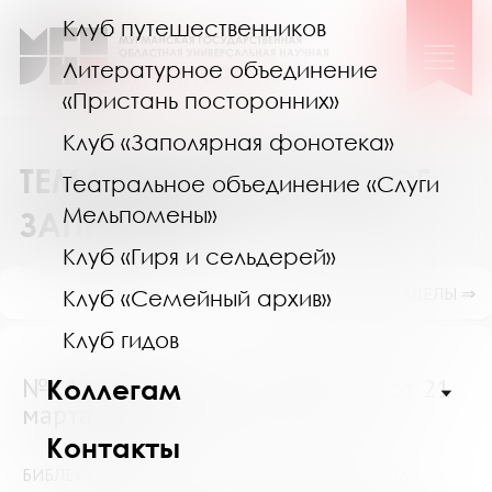
Клуб путешественников
Литературное объединение
«Пристань посторонних»
Клуб «Заполярная фонотека»
ТЕМАТИЧЕСКИЙ КАТАЛОГ
Театральное объединение «Слуги
Мельпомены»
ЗАПРОСОВ
Клуб «Гиря и сельдерей»
ПОКАЗАТЬ ПОДРАЗДЕЛЫ ⇒
Клуб «Семейный архив»
Клуб гидов
№14189 (Мурманская область) от 21
Коллегам
марта 2023
Контакты
БИБЛЕЙСКИЕ ПРИТЧИ В ТВОРЧЕСТВЕ ЕСЕНИНА