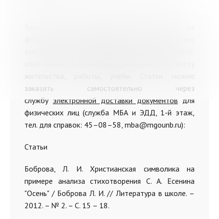
Здравствуйте. Предлагаем Вам издания из
фондов нашей библиотеки, которые можно
заказать через межбиблиотечный абонемент,
обратившись в ближайшую библиотеку по месту
жительства, работы, учебы. Статьи можно
заказать самостоятельно через
службу
электронной доставки документов
для
физических лиц (служба МБА и ЭДД, 1-й этаж,
тел. для справок: 45–08–58, mba@mgounb.ru):
Статьи
Боброва, Л. И. Христианская символика на
примере анализа стихотворения С. А. Есенина
"Осень" / Боброва Л. И. // Литература в школе. –
2012. – № 2. – С. 15 – 18.