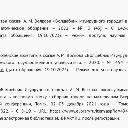
нства сказки А. М. Волкова «Волшебник Изумрудного города» в
едагогическое обозрение. – 2022. – № 3 (43). – С. 142-
та обращения: 19.10.2023). – Режим доступа: научная 
вропейские архетипы в сказке А. М. Волкова «Волшебник Изумру
Томского государственного университета. – 2020. – № 454. –
16
(дата обращения: 19.10.2023). – Режим доступа: научная
«Волшебник Изумрудного города» А. М. Волкова: послепублика
нига в цифровую эпоху : сборник трудов по материалам Все
й конференции, Томск, 02–03 декабря 2021 года. – Томс
2022. – С. 8-19. – URL:
https://www.elibrary.ru/item.asp?id=4
ая электронная библиотека eLIBRARY.RU, после регистрации.