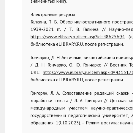
знаменитых книг).
Электронные ресурсы
Галкина, Т. В. Обзор иллюстративного простра
1939-2021 гг. / Т. В. Галкина // Научно-п
https://www.elibrary.ru/item.asp?id=48625694
(да
библиотека eLIBRARY.RU, после регистрации.
Гончарко, Д. Н. Античные, византийские и новое
/ Д. Н. Гончарко, О. Ю. Гончарко // Вестник 
URL:
https://www.elibrary.ru/item.asp?id=431317
библиотека eLIBRARY.RU, после регистрации.
Григорян,
Л. А.
Сопоставление редакций сказки 
Детская к
доработки текста / Л. А. Григорян //
международным участием научно-практическо
государственный педагогический университет, 
обращения: 19.10.2023). – Режим доступа: научн