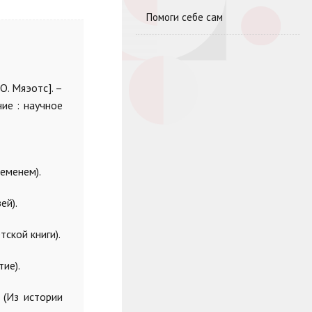
Помоги себе сам
О. Мяэотс]. –
ие : научное
ременем).
ей).
тской книги).
тие).
 (Из истории