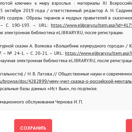
золотой ключик» к миру взрослых : материалы XI Всероссий
5 октября 2019 года / ответственный редактор А. Н. Садрие
 Из содерж.: Образы тиранов и мудрых правителей в сказочном
. – С. 190-193. – URL:
https://www.elibrary.ru/item.asp?id=41
ая электронная библиотека eLIBRARY.RU, после регистрации.
турной сказки А. Волкова «Волшебник изумрудного города» / Ю.
. – № 24-1. – С. 20-21. – URL:
https://www.elibrary.ru/item.as
 научная электронная библиотека eLIBRARY.RU, после регистраци
нтальности) / Н. В. Латова // Общественные науки и современнос
s.ru/browse/doc/4282899/чему-учит-сказка-о-российской-ментал
ерсальные базы данных «Ист Вью», по подписке.
мационного обслуживания Чернова И. П.
СОХРАНИТЬ