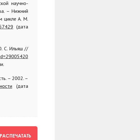
ской научно-
ва. – Нижний
 цикле А. М.
757429
(дата
 С. Ильяш //
p?id=29005420
и.
ть. – 2002. –
ьности
(дата
РАСПЕЧАТАТЬ