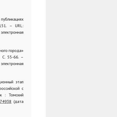
 публикациях
151. – URL:
электронная
дного города»
 С. 55-66. –
 электронная
ционный этап
российской с
к : Томский
9474938
(дата