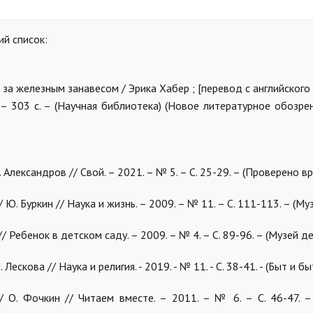
й список:
 за железным занавесом / Эрика Хабер ; [перевод с английского 
– 303 с. – (Научная библиотека)
(Новое литературное обозрен
Александров // Свой. – 2021. – № 5. – С. 25-29. – (Проверено в
Ю. Буркин // Наука и жизнь. – 2009. – № 11. – С. 111-113. – (Муз
// Ребенок в детском саду. – 2009. – № 4. – С. 89-96. – (Музей де
ескова // Наука и религия. - 2019. - № 11. - С. 38-41. - (Быт и бы
 О. Фочкин // Читаем вместе. – 2011. – № 6. – С. 46-47. –