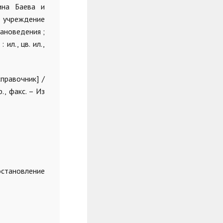
ина Баева и
е учреждение
ановедения ;
ил., цв. ил.,
правочник] /
., факс. – Из
остановление