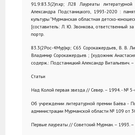
91.9:83.3(2)п.кр; Л28 Лауреаты литературн
Александра Подстаницкого, 1993-2020 : памя
культуры "Мурманская областная детско-юношеск
[составитель: Л. Ю. Звонкова, ответственный за в
портр.
83.3(2Рос-4Мур)кр; С65 Сорокажердьев, В. В. 
Владимир Сорокажердьев ; [художник Анастасия Бер
содерж.: Подстаницкий Александр Витальевич. – 
Статьи
Над Колой первая звезда // Север. – 1994. - № 5-6.
Об учреждении литературной премии Баёва - 
администрации Мурманской области № 109 от 30.03
Первые лауреаты // Советский Мурман. – 1993. – 