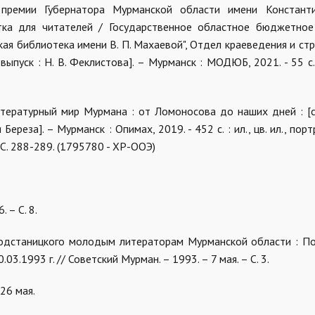
ой премии Губернатора Мурманской области имени Констант
тка для читателей / Государственное областное бюджетно
ая библиотека имени В. П. Махаевой", Отдел краеведения и стр
ыпуск : Н. В. Феклистова]. – Мурманск : МОДЮБ, 2021. - 55 с. : 
Литературный мир Мурмана : от Ломоносова до наших дней : [с
еза]. – Мурманск : Опимах, 2019. - 452 с. : ил., цв. ил., портр
С. 288-289. (1795780 - ХР-ООЭ)
 – С. 8.
Подстаницкого молодым литераторам Мурманской области : П
.1993 г. // Советский Мурман. – 1993. – 7 мая. – С. 3.
26 мая.