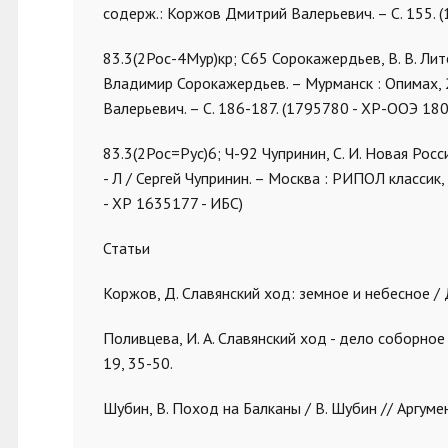
содерж.: Коржов Дмитрий Валерьевич. – С. 155.
83.3(2Рос-4Мур)кр; С65 Сорокажердьев, В. В. Ли
Владимир Сорокажердьев. – Мурманск : Опимах, 201
Валерьевич. – С. 186-187. (1795780 - ХР-ООЭ 1
83.3(2Рос=Рус)6; Ч-92 Чупринин, С. И. Новая Росс
- Л / Сергей Чупринин. – Москва : РИПОЛ классик,
- ХР 1635177 - ИБС)
Статьи
Коржов, Д. Славянский ход: земное и небесное / Д.
Поливцева, И. А. Славянский ход - дело соборное 
19, 35-50.
Шубин, В. Поход на Балканы / В. Шубин // Аргумент