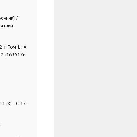
очник] /
митрий
 т. Том 1 : А
72. (1635176
(8). - С. 17-
.