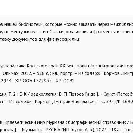
ов нашей библиотеки, которые можно заказать через межбибли
 по месту жительства. Статьи, оглавления и фрагменты из книг
тавку документов
для физических лиц:
Журналистика Кольского края. XX век : попытка энциклопедическ
 Опимах, 2012. – 518 с. : ил., портр. – Из содерж.: Коржов Дмит
722934 - ХР-ООЭ 1722935 - ХР-ООЭ)
 Т. 2 : Е-К / редколлегия: В. П. Петров [и др.]. - Санкт-Петербу
 фот. – Из содерж.: Коржов Дмитрий Валерьевич. – С. 392. (Ф-169
 В. Краеведческий мир Мурмана : биографический справочник /
нина]. – Мурманск : РУСМА (ИП Глухов А. Б.), 2023. - 182 с. : по