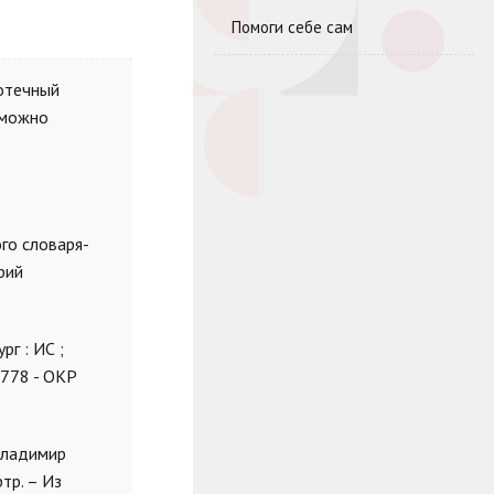
Помоги себе сам
отечный
 можно
ого словаря-
рий
рг : ИС ;
0778 - ОКР
 Владимир
ртр. – Из