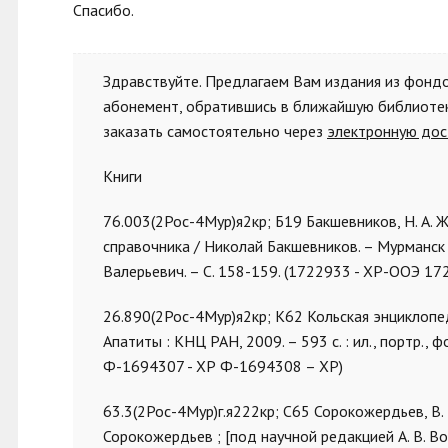
Спасибо.
Здравствуйте. Предлагаем Вам издания из фонд
абонемент, обратившись в ближайшую библиотеку
заказать самостоятельно через
электронную дос
Книги
76.003(2Рос-4Мур)я2кр; Б19 Бакшевников, Н. А. 
справочника / Николай Бакшевников. – Мурманск :
Валерьевич. – С. 158-159. (1722933 - ХР-ООЭ 1
26.890(2Рос-4Мур)я2кр; К62 Кольская энциклопедия.
Апатиты : КНЦ РАН, 2009. – 593 с. : ил., портр.,
Ф-1694307 - ХР Ф-1694308 – ХР)
63.3(2Рос-4Мур)г.я222кр; С65 Сорокожердьев, В.
Сорокожердьев ; [под научной редакцией А. В. Воро