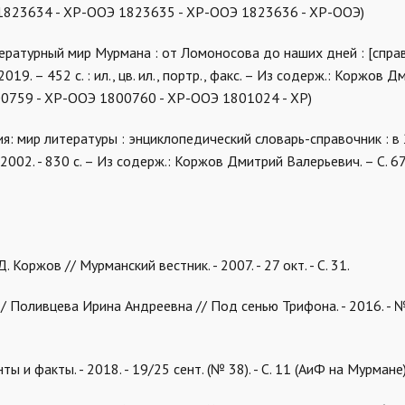
 (1823634 - ХР-ООЭ 1823635 - ХР-ООЭ 1823636 - ХР-ООЭ)
тературный мир Мурмана : от Ломоносова до наших дней : [справ
9. – 452 с. : ил., цв. ил., портр., факс. – Из содерж.: Коржов Д
800759 - ХР-ООЭ 1800760 - ХР-ООЭ 1801024 - ХР)
ия: мир литературы : энциклопедический словарь-справочник : в 2
 2002. - 830 с. – Из содерж.: Коржов Дмитрий Валерьевич. – С. 6
 Коржов // Мурманский вестник. - 2007. - 27 окт. - С. 31.
/ Поливцева Ирина Андреевна // Под сенью Трифона. - 2016. - № 1 
ы и факты. - 2018. - 19/25 сент. (№ 38). - С. 11 (АиФ на Мурмане)