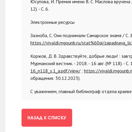
Юсупова, И. Премия имени В. С. Маслова вручена 
12). - С. 6.
Электронные ресурсы
Зазноба, С. Они поднимали Самарское знамя / С. Заз
https://vivaldi.mgounb.ru/stat%60qi/zapadnaya_l
Коржов, Д. В. Здравствуйте, добрые люди! : завт
Мурманский вестник. - 2018. - 16 авг. (№ 118). - С. 
16_n118_s.1_a.pdf/view/
;
https://vivaldi.mgounb
обращения: 30.12.2023).
С уважением, главный библиограф отдела краеве
НАЗАД К СПИСКУ