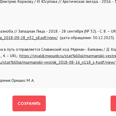
Дмитрию Коржову / И. Юсупова // Арктическая звезда. - 2016. - 
ноба // Западная Лица. - 2018. - 28 сентября (№ 32). - C. 8. – UR
ica_2018-09-28_n32_s8.pdf/view/
(дата обращения: 30.12.2023).
ра в путь отправляется Славянский ход Мурман - Балканы / Д. Ко
1, 4. – URL:
https://vivaldi.mgounb.ru/stat%60qi/murmanskij-vest
.ru/stat%60qi/murmanskij-vestnik_2018-08-16_n118_s.4.pdf/view/
дения Орешко М. А.
СОХРАНИТЬ