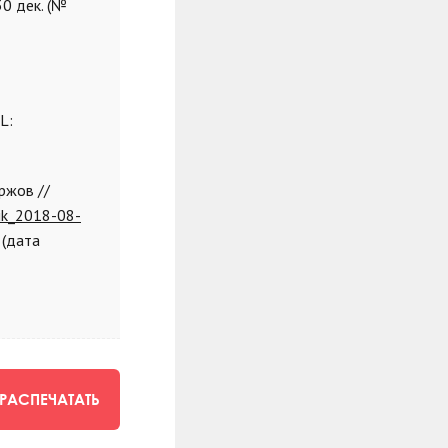
30 дек. (№
L:
ржов //
nik_2018-08-
(дата
РАСПЕЧАТАТЬ