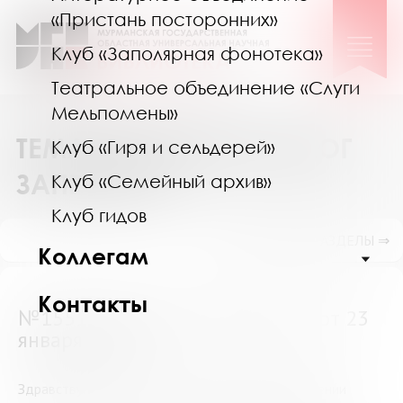
«Пристань посторонних»
Клуб «Заполярная фонотека»
Театральное объединение «Слуги
Мельпомены»
ТЕМАТИЧЕСКИЙ КАТАЛОГ
Клуб «Гиря и сельдерей»
ЗАПРОСОВ
Клуб «Семейный архив»
Клуб гидов
ПОКАЗАТЬ ПОДРАЗДЕЛЫ ⇒
Коллегам
Контакты
№15511 (Мурманская область) от 23
января 2025
Здравствуйте! Интересует литература о присвоении