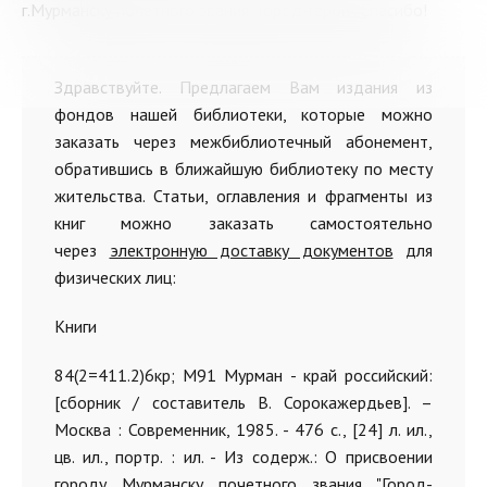
г.Мурманску почетного звания "Город-герой". Спасибо!
Здравствуйте. Предлагаем Вам издания из
фондов нашей библиотеки, которые можно
заказать через межбиблиотечный абонемент,
обратившись в ближайшую библиотеку по месту
жительства. Статьи, оглавления и фрагменты из
книг можно заказать самостоятельно
через
электронную доставку документов
для
физических лиц:
Книги
84(2=411.2)6кр; М91 Мурман - край российский:
[сборник / составитель В. Сорокажердьев]. –
Москва : Современник, 1985. - 476 с., [24] л. ил.,
цв. ил., портр. : ил. - Из содерж.: О присвоении
городу Мурманску почетного звания "Город-