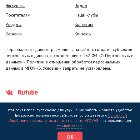
Экскурсии
Видео
Посетителям
Наши клубы
Ресурсы
Коллегам
Каталоги
Контакты
Персональные данные размещены на сайте с согласия субъектов
персональных данных, в соответствии с 152 ФЗ «О Персональных
данных» и Политики в отношении обработки персональных
данных в МГОУНБ. Условия и запреты не установлены.
Этот сайт использует cookie для улучшения работы и вашего удобства.
Продолжая пользоваться сайтом, вы соглашаетесь с
Политикой
обработки персональных данных на сайте МГОУНБ
и использованием
Государственное областное бюджетное учреждение культуры
файлов cookie
.
"Мурманская государственная областная универсальная научная
библиотека" (МГОУНБ) © 2006 - 2026
ОК