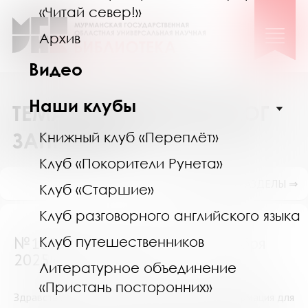
«Читай север!»
Архив
Видео
Наши клубы
ТЕМАТИЧЕСКИЙ КАТАЛОГ
ЗАПРОСОВ
Книжный клуб «Переплёт»
Клуб «Покорители Рунета»
ПОКАЗАТЬ ПОДРАЗДЕЛЫ ⇒
Клуб «Старшие»
Клуб разговорного английского языка
№15953 (Мурманск) от 14 октября
Клуб путешественников
2025
Литературное объединение
«Пристань посторонних»
Здравствуйте, мне нужна первоначальная информация для