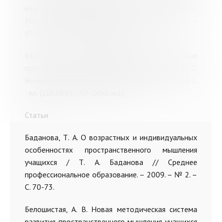
классах / А. М. Пышкало. – 2-е изд., испр. и доп. –
Москва : Просвещение, 1973. – 208 с. : ил. –
(Пособие для учителей). (780665 - ХР)
88.835.13; Я45 Якиманская, И. С. Развитие
пространственного мышления школьников / И. С.
Якиманская. – Москва : Педагогика, 1980. – 240 с.
: ил. (1063695 - ХР-Обяз.экз.)
Статьи
Баданова, Т. А. О возрастных и индивидуальных
особенностях пространственного мышления
учащихся / Т. А. Баданова // Среднее
профессиональное образование. – 2009. – № 2. –
С. 70-73.
Белошистая, А. В. Новая методическая система
развития пространственного мышления учащихся