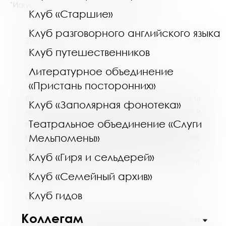
"Искусственный интеллект в образовании"
Клуб «Старшие»
Клуб разговорного английского языка
Здравствуйте. Предлагаем Вам
Клуб путешественников
библиографический список:
Литературное объединение
Книги
«Пристань посторонних»
88.251.31-70; О-13 Об интеграции интеллекта
Клуб «Заполярная фонотека»
человека и искусственного интеллекта: теория и
Театральное объединение «Слуги
применение в науке, образовании и бизнесе :
монография / М. П. Фархадов, Ю. В. Таратухина,
Мельпомены»
О. В. Блинова, Е. В. Панкратова, А. В. Таратухин. –
Клуб «Гиря и сельдерей»
Москва : РУСАЙНС, 2023. – 171 с. : ил., табл.
(1826927 - ХР)
Клуб «Семейный архив»
Клуб гидов
Статьи
Коллегам
Голяев, С. С. Искусственный интеллект как