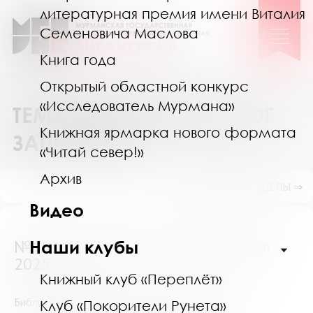
литературная премия имени Виталия
Семеновича Маслова
Книга года
Открытый областной конкурс
«Исследователь Мурмана»
ТЕМАТИЧЕСКИЙ КАТАЛОГ
Книжная ярмарка нового формата
ЗАПРОСОВ
«Читай север!»
Архив
ПОКАЗАТЬ ПОДРАЗДЕЛЫ ⇒
Видео
№15966 (Мурманск) от 18 октября
Наши клубы
2025
Книжный клуб «Переплёт»
Библиографический список литературы по теме
Клуб «Покорители Рунета»