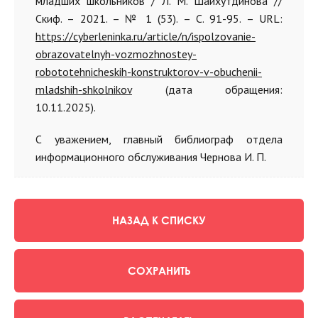
младших школьников / Л. М. Шайхутдинова //
Скиф. – 2021. – № 1 (53). – С. 91-95. – URL:
https://cyberleninka.ru/article/n/ispolzovanie-
obrazovatelnyh-vozmozhnostey-
robototehnicheskih-konstruktorov-v-obuchenii-
mladshih-shkolnikov
(дата обращения:
10.11.2025).
С уважением, главный библиограф отдела
информационного обслуживания Чернова И. П.
НАЗАД К СПИСКУ
СОХРАНИТЬ