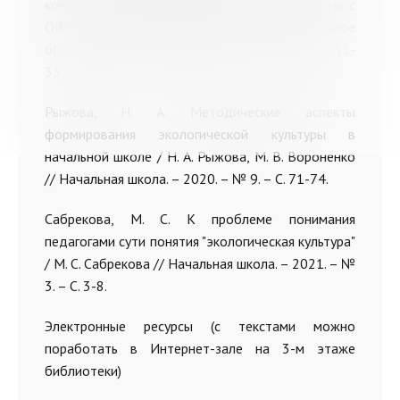
конструктора "Fanclastic" при работе с детьми с
ОВЗ / Д. Н. Маргаритова // Дополнительное
образование и воспитание. – 2022. – № 2. – С. 31-
33.
Рыжова, Н. А. Методические аспекты
формирования экологической культуры в
начальной школе / Н. А. Рыжова, М. В. Вороненко
// Начальная школа. – 2020. – № 9. – С. 71-74.
Сабрекова, М. С. К проблеме понимания
педагогами сути понятия "экологическая культура"
/ М. С. Сабрекова // Начальная школа. – 2021. – №
3. – С. 3-8.
Электронные ресурсы (с текстами можно
поработать в Интернет-зале на 3-м этаже
библиотеки)