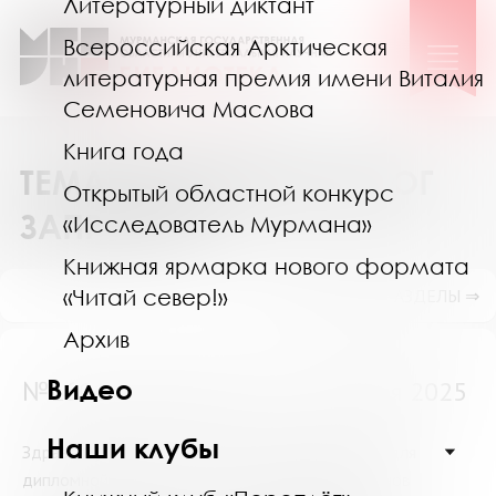
Литературный диктант
Всероссийская Арктическая
литературная премия имени Виталия
Семеновича Маслова
Книга года
ТЕМАТИЧЕСКИЙ КАТАЛОГ
Открытый областной конкурс
ЗАПРОСОВ
«Исследователь Мурмана»
Книжная ярмарка нового формата
«Читай север!»
ПОКАЗАТЬ ПОДРАЗДЕЛЫ ⇒
Архив
Видео
№16013 (Мурманск) от 6 ноября 2025
Наши клубы
Здравствуйте! Интересует подбор литературы для
дипломной работы по теме "Формирование основ