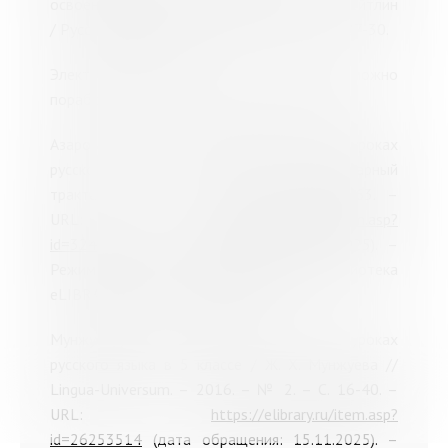
освоения орфографических правил / С. Н. Цейтлин
/ Русский язык в школе. – 2018. – № 6. – С. 27-30.
Электронные ресурсы (с текстами можно
поработать в Интернет-зале на 3-м этаже)
Азарова, Е. Н. Виды словарной работы на уроках
русского языка / Е. Н. Азарова // Гуманитарный
трактат. – 2018. – № 22. – С. 58-63. –
URL:
https://elibrary.ru/item.asp?
id=32474039
(дата обращения: 15.11.2025). –
Режим доступа: научная электронная библиотека
eLIBRARY.RU, после регистрации.
Мунжуева, Ж. Х. Словарная работа на уроках
русского языка в 5 классе / Ж. Х. Мунжуева //
Lingua-Universum. – 2016. – № 2. – С. 16-40. –
URL:
https://elibrary.ru/item.asp?
id=26253514
(дата обращения: 15.11.2025). –