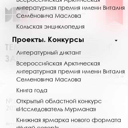
литературная премия имени Виталия
Семёновича Маслова
Кольская энциклопедия
Проекты. Конкурсы
ТЕМАТИЧЕСКИЙ КАТАЛОГ
Литературный диктант
ЗАПРОСОВ
Всероссийская Арктическая
литературная премия имени Виталия
ПОКАЗАТЬ ПОДРАЗДЕЛЫ ⇒
Семеновича Маслова
Книга года
№16028 (Мурманск) от 10 ноября
Открытый областной конкурс
2025
«Исследователь Мурмана»
Книжная ярмарка нового формата
литература для диплома не старше 10 лет: Словарный
«Читай север!»