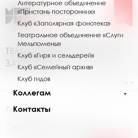
Литературное объединение
«Пристань посторонних»
Клуб «Заполярная фонотека»
Театральное объединение «Слуги
Мельпомены»
ТЕМАТИЧЕСКИЙ КАТАЛОГ
Клуб «Гиря и сельдерей»
ЗАПРОСОВ
Клуб «Семейный архив»
Клуб гидов
ПОКАЗАТЬ ПОДРАЗДЕЛЫ ⇒
Коллегам
Контакты
Психология
№13624 (Мурманск) от 30 мая 2022