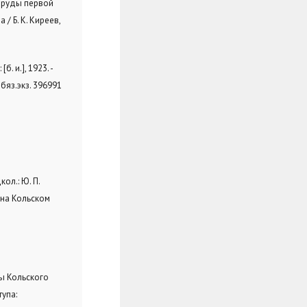
 (Труды первой
/ Б. К. Киреев,
 и.], 1923. -
Обяз.экз. 396991
кол.: Ю. П.
я на Кольском
ды Кольского
тупа: