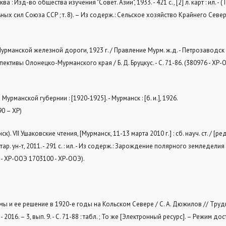
ва : Изд-во общества изучения "Совет. Азии", 1933. - 421 с., [2] л. карт : ил. -
ил Союза ССР ; т. 8). – Из содерж.: Сельское хозяйство Крайнего Севера 
анской железной дороги, 1923 г. / Правление Мурм. ж.д. - Петрозаводск : [б.
спективы Олонецко-Мурманского края / Б. Д. Бруцкус. - С. 71-86. (380976 - ХР-
урманской губернии : [1920-1925]. - Мурманск : [б. и.], 1926.
790 – ХР)
. VII Ушаковские чтения, [Мурманск, 11-13 марта 2010 г.] : сб. науч. ст. / [ред
нитар. ун-т, 2011. - 291 с. : ил. - Из содерж.: Зарождение полярного земледели
99 - ХР-ООЭ 1703100 - ХР-ООЭ).
ы и ее решение в 1920-е годы на Кольском Севере / С. А. Дюжилов // Тру
016. – 3, вып. 9. - С. 71-88 : табл. ; То же [Электронный ресурс]. – Режим дос