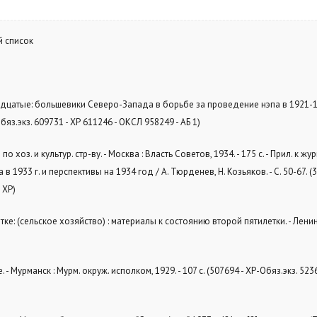
й список
адцатые: большевики Северо-Запада в борьбе за проведение нэпа в 1921-192
-Обяз.экз. 609731 - ХР 611246 - ОКСЛ 958249 - АБ 1)
о хоз. и культур. стр-ву. - Москва : Власть Советов, 1934. - 175 с. - Прил. к жур
 1933 г. и перспективы на 1934 год / А. Тюрденев, Н. Козьяков. - С. 50-67. (3
 ХР)
тке: (сельское хозяйство) : материалы к состоянию второй пятилетки. - Лени
. - Мурманск : Мурм. окруж. исполком, 1929. - 107 с. (507694 - ХР-Обяз.экз. 5236