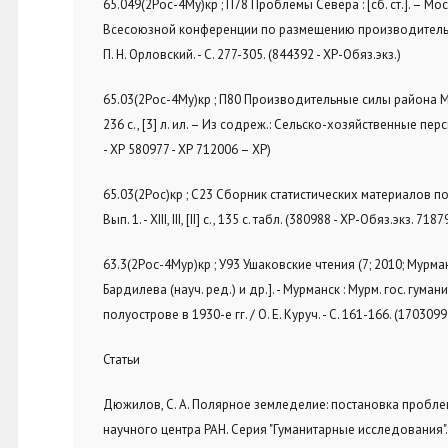
65.049(2Рос-4Му)кр ; П78 Проблемы Севера : [сб. ст.]. – Моск
Всесоюзной конференции по размещению производительных с
П. Н. Орловский. - С. 277-305. (844392 - ХР-Обяз.экз.)
65.03(2Рос-4Му)кр ; П80 Производительные силы района Мурм
236 с., [3] л. ил. – Из содреж.: Сельско-хозяйственные пер
- ХР 580977 - ХР 712006 – ХР)
65.03(2Рос)кр ; С23 Сборник статистических материалов по М
Вып. 1. - XIII, III, [II] с., 135 с. табл. (380988 - ХР-Обяз.экз. 718
63.3(2Рос-4Мур)кр ; У93 Ушаковские чтения (7; 2010; Мурманск)
Бардилева (науч. ред.) и др.]. - Мурманск : Мурм. гос. гума
полуострове в 1930-е гг. / О. Е. Куруч. - С. 161-166. (17030
Статьи
Дюжилов, С. А. Полярное земледелие: постановка проблем
научного центра РАН. Серия "Гуманитарные исследования". - 2