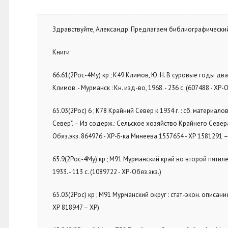
Здравствуйте, Александр. Предлагаем библиографически
Книги
66.61(2Рос-4Му) кр ; К49 Климов, Ю. Н. В суровые годы дв
Климов. - Мурманск : Кн. изд-во, 1968. - 236 с. (607488 - ХР
65.03(2Рос) 6 ; К78 Крайний Север к 1934 г. : сб. материалов п
Север". – Из содерж.: Сельское хозяйство Крайнего Севера в
Обяз.экз. 864976 - ХР-Б-ка Минеева 1557654 - ХР 1581291 –
65.9(2Рос-4Му) кр ; М91 Мурманский край во второй пятиле
1933. - 113 с. (1089722 - ХР-Обяз.экз.)
65.03(2Рос) кр ; М91 Мурманский округ : стат.-экон. описание
ХР 818947 – ХР)