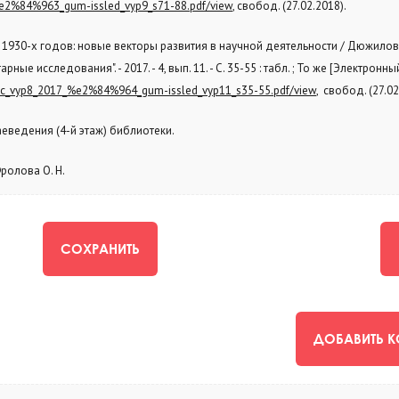
_%e2%84%963_gum-issled_vyp9_s71-88.pdf/view
, свобод. (27.02.2018).
930-х годов: новые векторы развития в научной деятельности / Дюжилов С.
ые исследования". - 2017. - 4, вып. 11. - С. 35-55 : табл. ; То же [Электронны
_knc_vyp8_2017_%e2%84%964_gum-issled_vyp11_s35-55.pdf/view
, свобод. (27.02
еведения (4-й этаж) библиотеки.
ролова О. Н.
СОХРАНИТЬ
ДОБАВИТЬ 