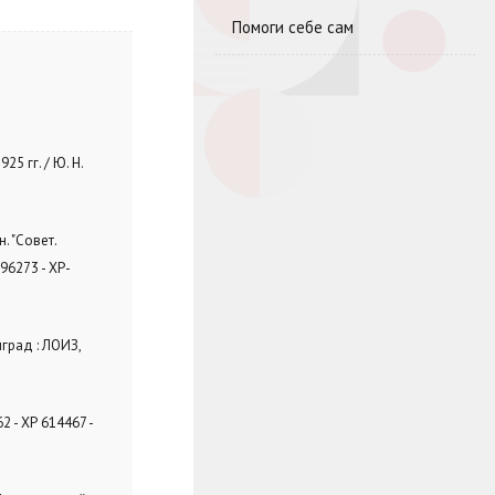
Помоги себе сам
5 гг. / Ю. Н.
н. "Совет.
96273 - ХР-
нград : ЛОИЗ,
2 - ХР 614467 -