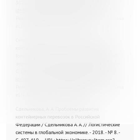
307. – URL:
https://elibrary.ru/item.asp?
id=42893872
(дата обращения: 15.06.2020). –
Режим доступа: научная электронная библиотека
eLIBRARY.RU, после регистрации.
Смольянинова, Е. Н. Пути совершенствования
контейнерных перевозок / Смольянинова Е. Н.,
Голубева И. А. // Азимут научных исследований:
экономика и управление. - 2019. - Т. 8, № 3 (28). -
С. 149-151. – URL:
https://elibrary.ru/item.asp?
id=39560206
(дата обращения: 15.06.2020). –
Режим доступа: научная электронная библиотека
eLIBRARY.RU, после регистрации.
Сдельникова, А. А. Проблемы развития
контейнерных перевозок в Российской
Федерации / Сдельникова А. А. // Логистические
системы в глобальной экономике. - 2018. - № 8. -