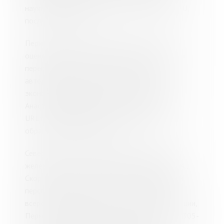
научная электронная библиотека eLIBRARY.RU,
после регистрации.
Перминова, А. А. Прогнозирование спроса и
оценка конкурентоспособности контейнерных
перевозок на железных дорогах России :
автореферат диссертации ... кандидата
экономических наук : 08.00.05 / Перминова
Анастасия Андреевна. - Москва, 2016. - 20 с. –
URL:
https://dlib.rsl.ru/01006651297
(дата
обращения: 15.06.2020).
Северов, Д. А. Контейнеризация перевозок на
железнодорожном транспорте / Северов Д. А.,
Скорюпина Л. С. // Транспорт: проблемы, цели,
перспективы (транспорт 2020) : материалы
всероссийской научно-технической конференции,
Пермь, 15 февраля 2020 г. – Пермь, 2020. - С. 305-