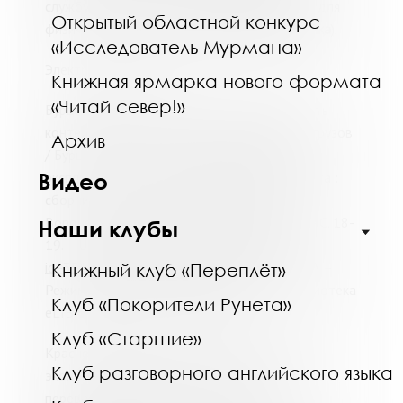
службу
электронной доставки документов
для
Открытый областной конкурс
физических лиц (в поле
примечания заказчика
).
«Исследователь Мурмана»
Электронные ресурсы
Книжная ярмарка нового формата
«Читай север!»
Бурцева, М. В. Экономическая эффективность
контейнерных перевозок и пакетирование грузов
Архив
/ Бурцева М. В. // Актуальные проблемы
Видео
эксплуатации железнодорожного транспорта :
сборник статей студенческой конференции,
Воронеж, 28 мая 2018 г. – Воронеж, 2018. - С. 18-
Наши клубы
19. – URL:
https://elibrary.ru/item.asp?
id=35168947
(дата обращения: 15.06.2020). –
Книжный клуб «Переплёт»
Режим доступа: научная электронная библиотека
Клуб «Покорители Рунета»
eLIBRARY.RU, после регистрации.
Клуб «Старшие»
Краснослободцев, М. А. К вопросу оценки
Клуб разговорного английского языка
экономической эффективности контейнерной
перевозки грузов ж/д-транспортом /