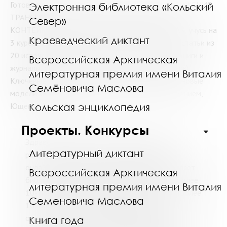
Готовлю статью ТЕОРЕТИЧЕСКИЕ ОСНОВЫ СНИЖЕНИЯ
Электронная библиотека «Кольский
ТРАНСПОРТНЫХ РАСХОДОВ ПРИ ПЕРЕВОЗКЕ
Север»
КОНТЕЙНЕРНЫХ ГРУЗОВ, в журнал перечня ВАК, учусь на
Краеведческий диктант
3 курсе ИЭП КНЦ РАН. Нужен материал по теме статьи из
20 источников, из них 5 на англ., 15 на русском (книги и
Всероссийская Арктическая
журналы, обязательно полные ссылки на источник).
литературная премия имени Виталия
Ключевые слова: железнодорожный транспорт, новые
Семёновича Маслова
модели железнодорожных контейнеров. С уважением,
Ющенко Вячеслав.
Кольская энциклопедия
Проекты. Конкурсы
Здравствуйте. В соответствии с Порядком
Литературный диктант
работы ВСС «Виртуальный библиограф»
онлайновая справочная служба предоставляет
Всероссийская Арктическая
библиографические списки литературы (не более
литературная премия имени Виталия
10-ти названий). Библиографический поиск (более
Семеновича Маслова
10-ти названий) сотрудники библиотеки
осуществляют на платной основе через
Книга года