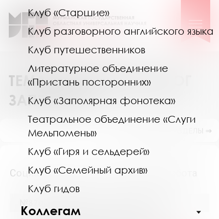
Клуб «Старшие»
Клуб разговорного английского языка
Клуб путешественников
Литературное объединение
ТЕМАТИЧЕСКИЙ КАТАЛОГ
«Пристань посторонних»
ЗАПРОСОВ
Клуб «Заполярная фонотека»
Театральное объединение «Слуги
ПОКАЗАТЬ ПОДРАЗДЕЛЫ ⇒
Мельпомены»
Клуб «Гиря и сельдерей»
Клуб «Семейный архив»
Социальная защита. Социальная работа
Клуб гидов
№8704 (Мурманск) от 24 ноября 2016
Коллегам