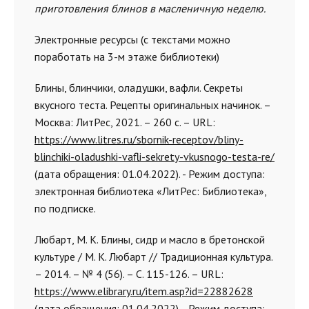
приготовления блинов в масленичную неделю.
Электронные ресурсы (с текстами можно
поработать на 3-м этаже библиотеки)
Блины, блинчики, оладушки, вафли. Секреты
вкусного теста. Рецепты оригинальных начинок. –
Москва: ЛитРес, 2021. – 260 с. – URL:
https://www.litres.ru/sbornik-receptov/bliny-
blinchiki-oladushki-vafli-sekrety-vkusnogo-testa-re/
(дата обращения: 01.04.2022). - Режим доступа:
электронная библиотека «ЛитРес: Библиотека»,
по подписке.
Любарт, М. К. Блины, сидр и масло в бретонской
культуре / М. К. Любарт // Традиционная культура.
– 2014. – № 4 (56). – С. 115-126. – URL:
https://www.elibrary.ru/item.asp?id=22882628
(дата обращения: 01.04.2022). - Режим доступа: