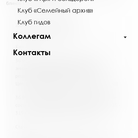
блинов в разных странах мира".
Клуб «Семейный архив»
Клуб гидов
Здравствуйте. Предлагаем Вам
библиографический список:
Коллегам
Книги
Контакты
36.997я2; П64 Похлебкин, В. В. Большая
энциклопедия кулинарного искусства. Все
рецепты В. В. Похлебкина. – Москва :
Центрполиграф, 2010. -974, [1] с. (1706040 - АБ)
36.99; Ч-34 Чебуреки, блины, вареники / автор-
составитель И. Н. Жукова. – Москва : АСТ, 2003. -
319 с. - (Вкусная книга). (М-1670260 - АБ)
Статьи