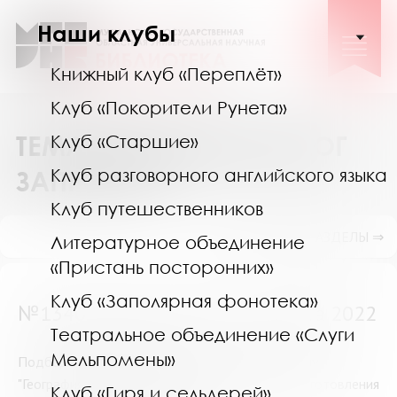
Наши клубы
Книжный клуб «Переплёт»
Клуб «Покорители Рунета»
ТЕМАТИЧЕСКИЙ КАТАЛОГ
Клуб «Старшие»
Клуб разговорного английского языка
ЗАПРОСОВ
Клуб путешественников
ПОКАЗАТЬ ПОДРАЗДЕЛЫ ⇒
Литературное объединение
«Пристань посторонних»
Клуб «Заполярная фонотека»
№13400 (Мурманск) от 30 марта 2022
Театральное объединение «Слуги
Мельпомены»
Подберите, пожалуйста, научные статьи на тему
"География распространения и особенности приготовления
Клуб «Гиря и сельдерей»