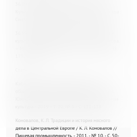
36.997(0); Х72 Холланд, М. Съедобный атлас.
Кулинарная география / Мина Холланд. – Москва :
Синдбад, 2019. - 390, [1] с. (1795893 - ОБО)
36.997(0)я73; Щ51 Щеникова, Н. В. Традиции и
культура питания народов мира / Н. В. Щеникова.
– Москва : ФОРУМ, 2015. - 295 с. (1747158 - ЧЗ
1757783 - АБ)
Статьи
Кабицкий, М. Е. Традиционные напитки и
общественные пространства. Опыт изучения в
Южной Европе / М. Е. Кабицкий // Традиционная
культура. - 2019. - Т. 20, № 3. - С. 131-138.
Коновалов, К. Л. Традиции и история мясного
дела в Центральной Европе / К. Л. Коновалов //
Пищевая промышленность. - 2011. - № 10. - С. 50-