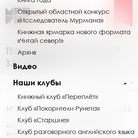
Открытый областной конкурс
«Исследователь Мурмана»
Книжная ярмарка нового формата
«Читай север!»
ТЕМАТИЧЕСКИЙ КАТАЛОГ
Архив
ЗАПРОСОВ
Видео
Наши клубы
ПОКАЗАТЬ ПОДРАЗДЕЛЫ ⇒
Книжный клуб «Переплёт»
№13403 (Мурманск) от 30 марта 2022
Клуб «Покорители Рунета»
Клуб «Старшие»
Книга по теме " Традиции питания и принципы их
Клуб разговорного английского языка
формирования, на примере некоторых стран Зарубежной