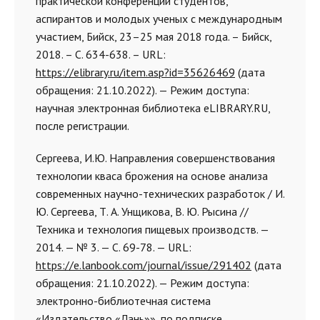
практической конференции студентов,
аспирантов и молодых ученых с международным
участием, Бийск, 23–25 мая 2018 года. – Бийск,
2018. – С. 634-638. – URL:
https://elibrary.ru/item.asp?id=35626469
(дата
обращения: 21.10.2022). — Режим доступа:
научная электронная библиотека eLIBRARY.RU,
после регистрации.
Сергеева, И.Ю. Направления совершенствования
технологии кваса брожения на основе анализа
современных научно-технических разработок / И.
Ю. Сергеева, Т. А. Унщикова, В. Ю. Рысина //
Техника и технология пищевых производств. —
2014. — № 3. — С. 69-78. — URL:
https://e.lanbook.com/journal/issue/291402
(дата
обращения: 21.10.2022). — Режим доступа:
электронно-библиотечная система
«Издательство «Лань»», по подписке.