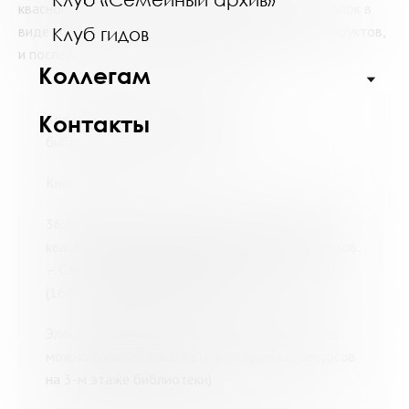
квасного сусла из концентрата квасного сусла и яблок в
виде яблочного сока, отварки и др., либо других фруктов,
Клуб гидов
и последующее брожение такого сусла.
Коллегам
Здравствуйте. Предлагаем Вам
Контакты
библиографический список:
Книги
36.88я73; П55 Помозова, В. А. Производство
кваса и безалкогольных напитков / В. А. Помозов.
– Санкт-Петербург : ГИОРД, 2006. – 189, [3] с.
(1645526 – ХР 1645527 – ЧЗ )
Электронные ресурсы (с текстами документов
можно поработать в зале электронных ресурсов
на 3-м этаже библиотеки)