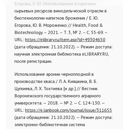
Егорова, Е. Ю. Использование вторичных
сырьевых ресурсов винодельческой отрасли в
биотехнологии напитков брожения / Е. Ю.
Егорова, Ю. В. Мороженко // Health, Food &
Biotechnology. – 2021. – Т. 3, № 2. – С. 55-69. –
URL:
https://elibrary.ru/item.asp?id=49304650
(дата обращения: 21.10.2022). — Режим доступа:
научная электронная библиотека eLIBRARY.RU,
после регистрации.
Использование аронии черноплодной в
производстве кваса / Л. А. Кияшкина, В. Б.
Цугкиева, Л. Х. Тохтиева [и др.] // Вестник
Воронежского государственного аграрного
университета. — 2018. — № 2. — С. 124-130. —
URL:
https://e.lanbook.com/journal/issue/311655
(дата обращения: 21.10.2022). — Режим доступа:
электронно-библиотечная система