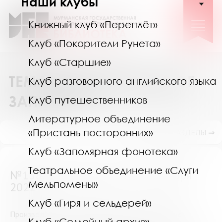
Наши клубы
Книжный клуб «Переплёт»
Клуб «Покорители Рунета»
Клуб «Старшие»
ТЕМАТИЧЕСКИЙ КАТАЛОГ
Клуб разговорного английского языка
ЗАПРОСОВ
Клуб путешественников
Литературное объединение
«Пристань посторонних»
ПОКАЗАТЬ ПОДРАЗДЕЛЫ ⇒
Клуб «Заполярная фонотека»
Театральное объединение «Слуги
№13875 (Мурманск) от 20 октября
Мельпомены»
2022
Клуб «Гиря и сельдерей»
Производство кваса, включающее приготовление
Клуб «Семейный архив»