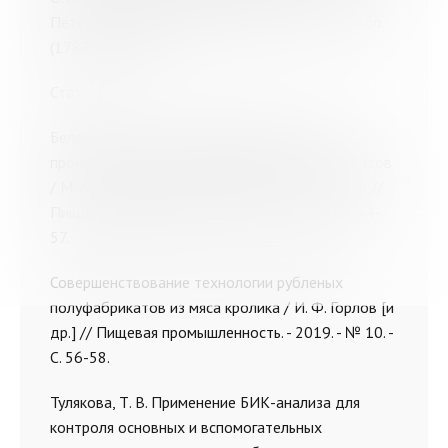
Петербург [и др.] : Лань, 2017. - 429 с. : ил., табл.
(1783434 - ОБО)
Статьи
Беляева, М. А. Роль пищевых добавок в
производстве мясных рубленых полуфабрикатов
/ М. А. Беляева, Р. А. Гульванский, К. Г. Спасский //
Пищевая промышленность. - 2019. - № 3. - С. 54-
57.
Совершенствование технологии рубленых
полуфабрикатов из мяса кролика / И. Ф. Горлов [и
др.] // Пищевая промышленность. - 2019. - № 10. -
С. 56-58.
Тулякова, Т. В. Применение БИК-анализа для
контроля основных и вспомогательных