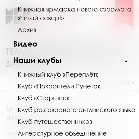
Книжная ярмарка нового формата
«Читай север!»
Архив
Видео
ТЕМАТИЧЕСКИЙ КАТАЛОГ
Наши клубы
ЗАПРОСОВ
Книжный клуб «Переплёт»
ПОКАЗАТЬ ПОДРАЗДЕЛЫ ⇒
Клуб «Покорители Рунета»
Клуб «Старшие»
№13939 (Мурманская область) от 13
Клуб разговорного английского языка
ноября 2022
Клуб путешественников
Литературное объединение
Источники за последние 5 лет по теме: контроль