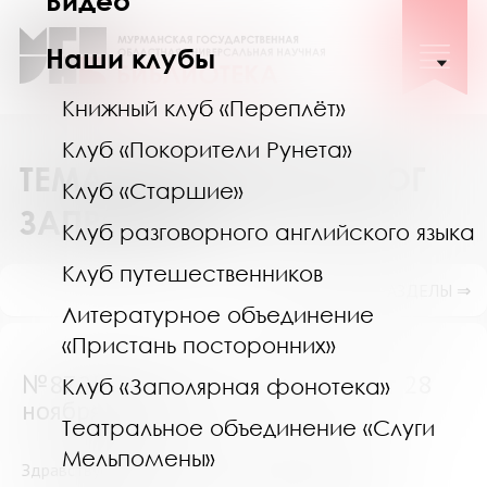
Видео
Наши клубы
Книжный клуб «Переплёт»
Клуб «Покорители Рунета»
ТЕМАТИЧЕСКИЙ КАТАЛОГ
Клуб «Старшие»
ЗАПРОСОВ
Клуб разговорного английского языка
Клуб путешественников
ПОКАЗАТЬ ПОДРАЗДЕЛЫ ⇒
Литературное объединение
«Пристань посторонних»
№8725 (Мурманская область) от 28
Клуб «Заполярная фонотека»
ноября 2016
Театральное объединение «Слуги
Мельпомены»
Здравствуйте,мне нужен список литературы,для