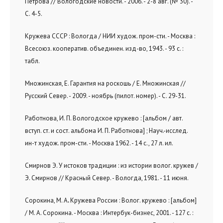
Петрова // Вологодские новости. - 2006. - 2-8 авг. (№ 30). -
С. 4-5.
Кружева СССР : Вологда / НИИ худож. пром-сти. - Москва :
Всесоюз. кооператив. объединен. изд-во, 1943. - 93 с. :
табл.
Множинская, Е. Гарантия на роскошь / Е. Множинская //
Русский Север. - 2009. - ноябрь (пилот. номер). - С. 29-31.
Работнова, И. П. Вологодское кружево : [альбом / авт.
вступ. ст. и сост. альбома И. П. Работнова] ; Науч.-исслед.
ин-т худож. пром-сти. - Москва 1962. - 14 с., 27 л. ил.
Смирнов Э. У истоков традиции : из истории волог. кружев /
Э. Смирнов // Красный Север. - Вологда, 1981. - 11 июня.
Сорокина, М. А
.
Кружева России : Волог. кружево : [альбом]
/ М. А. Сорокина. - Москва : Интербук-бизнес, 2001. - 127 с. :