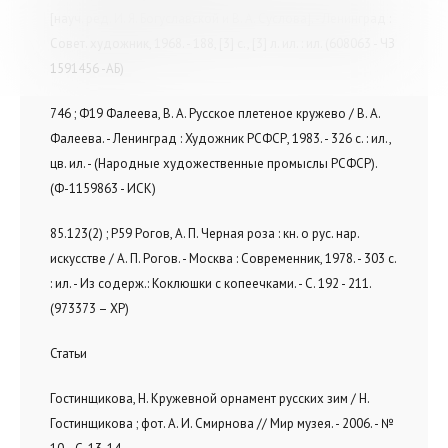
[науч. ред. И. Я. Богуславской и В. А. Суслова]. - Ленинград :
Совет. художник, 1968. - 188, [3] с., [3] л. ил. : ил. (608063 - ЧЗ
1591456 -АБ)
746 ; Ф19 Фалеева, В. А. Русское плетеное кружево / В. А.
Фалеева. - Ленинград : Художник РСФСР, 1983. - 326 с. : ил.,
цв. ил. - (Народные художественные промыслы РСФСР).
(Ф-1159863 - ИСК)
85.123(2) ; Р59 Рогов, А. П. Черная роза : кн. о рус. нар.
искусстве / А. П. Рогов. - Москва : Современник, 1978. - 303 с.
: ил. - Из содерж.: Коклюшки с копеечками. - С. 192 - 211.
(973373 – ХР)
Статьи
Гостинщикова, Н. Кружевной орнамент русских зим / Н.
Гостинщикова ; фот. А. И. Смирнова // Мир музея. - 2006. - №