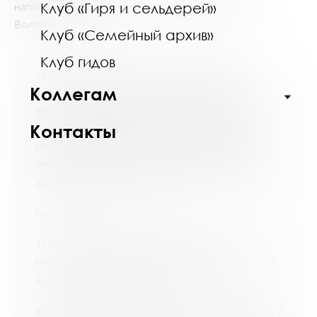
написания реферата по теме: Кружевоплетение в
Клуб «Гиря и сельдерей»
Вологде.Спасибо
Клуб «Семейный архив»
Клуб гидов
Здравствуйте, Инесса. Предлагаем Вам издания из
Коллегам
фондов нашей библиотеки, которые можно заказать
через межбиблиотечный абонемент, обратившись в
Контакты
ближайшую библиотеку по месту жительства, работы,
учебы. Статьи, оглавления и фрагменты из книг можно
заказать самостоятельно через
электронную доставку
документов
для физических лиц:
Книги
45 ; Р45 Рехачев, М. В. Вологодские кружева / М. В.
Рехачев. - Вологда : Обл. книж. изд-тво, 1955. - 82 с., XXX л.
ил. : ил. (274099 - ХР 275468 - ХР)
85.123(2) ; Р89 Русское народное искусство Севера : сб. ст. /