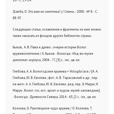
10. - С. 13-14.
Дзюба, О. Это вам не синтетика! // Смена. - 2000. - № 8. - C.
88-97.
Следующие статьи, оглавления и фрагменты из книг можно
также заказать из фондов других библиотек страны:
Быков, А. В. Пава и древо : очерки истории Волог.
кружевоплетения / А. Быков. - Вологда : Изд-во музея
дипломат. корпуса, 2004. - 77, [3] с. : ил., цв. ил.
Глебова, А. А. Вологодские кружева = Vologda lace / [А. А.
Глебова, Ю. В. Евсеева ; фот.: А. В. Тарасовский и др. ; пер.
на англ.: А. А. Глебова, Ю. В. Евсеева ; ред. пер.: Б. Марун, Н.
Марун ; Волог. гос. ист.- архит. и худож. музей-заповедник].
- Вологда : Древности Севера, 2014. - 63, [2 с. : ил., цв. ил.
Козлова, О. Рукотворное чудо кружев / О. Козлова, Т.