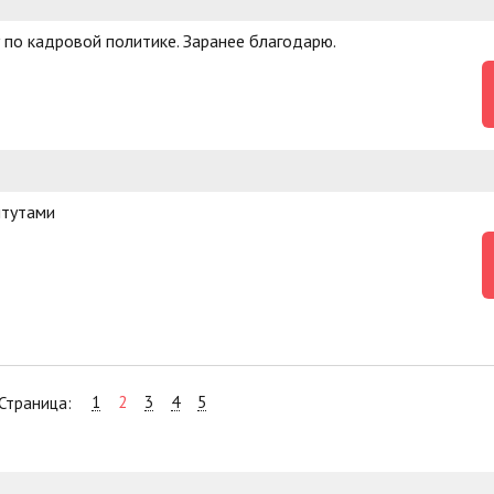
 по кадровой политике. Заранее благодарю.
итутами
1
2
3
4
5
Страница: