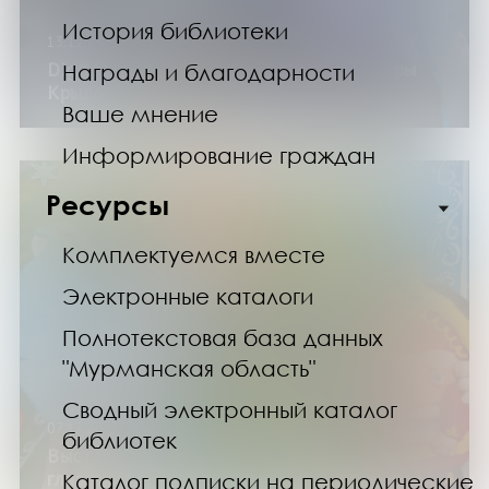
История библиотеки
13.12.24
Digital выставка художницы Александры
Награды и благодарности
Крыловой «Изнанка»
Ваше мнение
Информирование граждан
Ресурсы
Комплектуемся вместе
Электронные каталоги
Полнотекстовая база данных
"Мурманская область"
Сводный электронный каталог
07.12.24
библиотек
Выставка-конкурс «Зимняя сказка. Мир
глазами детей»
Каталог подписки на периодические