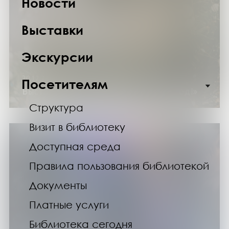
Новости
Выставки
Экскурсии
20.12.24
Посетителям
Выставка «Здравствуй, ёлка, Новый год!»
Структура
Визит в библиотеку
Доступная среда
Правила пользования библиотекой
Документы
Платные услуги
Библиотека сегодня