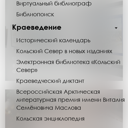
Виртуальный библиограф
Библиопоиск
Краеведение
Исторический календарь
Кольский Север в новых изданиях
03.12.24
Электронная библиотека «Кольский
Выставка работ в технике акварель Ольги
Север»
Федоровой-Толстой
Краеведческий диктант
Всероссийская Арктическая
литературная премия имени Виталия
Семёновича Маслова
Кольская энциклопедия