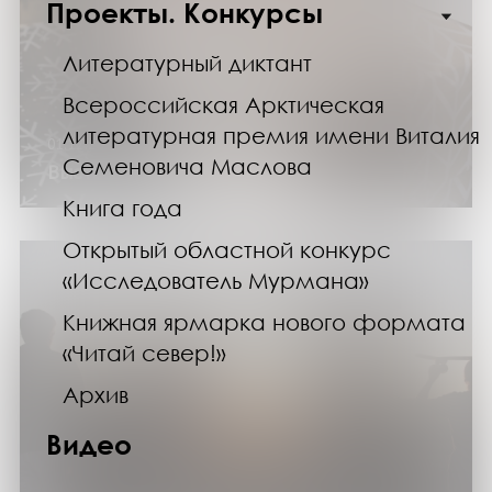
Проекты. Конкурсы
Литературный диктант
Всероссийская Арктическая
литературная премия имени Виталия
01.12.24
Семеновича Маслова
Выставка «Зима в подарках»
Книга года
Открытый областной конкурс
«Исследователь Мурмана»
Книжная ярмарка нового формата
«Читай север!»
Архив
Видео