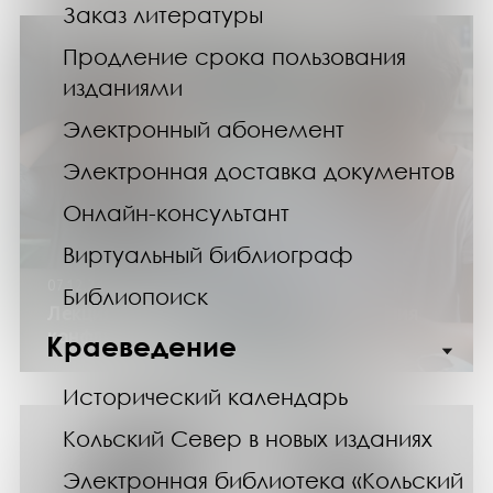
Заказ литературы
Продление срока пользования
изданиями
Электронный абонемент
Электронная доставка документов
Онлайн-консультант
Виртуальный библиограф
07.12.24
Библиопоиск
Лекция «На грани: искусство управления
конфликтами»
Краеведение
Исторический календарь
Кольский Север в новых изданиях
Электронная библиотека «Кольский