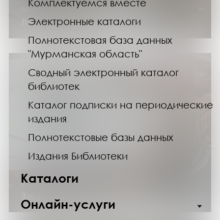
Комплектуемся вместе
06.12.24
Электронные каталоги
Лекция «Уже не секретно»
Полнотекстовая база данных
"Мурманская область"
Сводный электронный каталог
библиотек
Каталог подписки на периодические
издания
Полнотекстовые базы данных
Издания Библиотеки
Каталоги
07.12.24
Заседание клуба путешественников
Онлайн-услуги