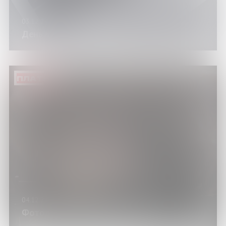
03.12.24
День цифровых горизонтов
ПЛАТНО
04.12.24
Фотодень «Волшебство света»