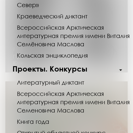
Север»
Краеведческий диктант
Всероссийская Арктическая
литературная премия имени Виталия
Семёновича Маслова
07.12.24
Кольская энциклопедия
Презентация нового сборника стихов
Юлии Колмогоровой «Стихабрь»
Проекты. Конкурсы
Литературный диктант
Всероссийская Арктическая
литературная премия имени Виталия
Семеновича Маслова
Книга года
Открытый областной конкурс