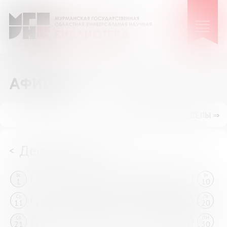
АФИША
ПОКАЗАТЬ ПОДРАЗДЕЛЫ ⇒
Декабрь 2024
<
>
Вс
ПН
Вт
Ср
Чт
Пт
Сб
Вс
ПН
Вт
1
2
3
4
5
6
7
8
9
10
Ср
Чт
Пт
Сб
Вс
ПН
Вт
Ср
Чт
Пт
11
12
13
14
15
16
17
18
19
20
Сб
Вс
ПН
Вт
Ср
Чт
Пт
Сб
Вс
ПН
21
22
23
24
25
26
27
28
29
30