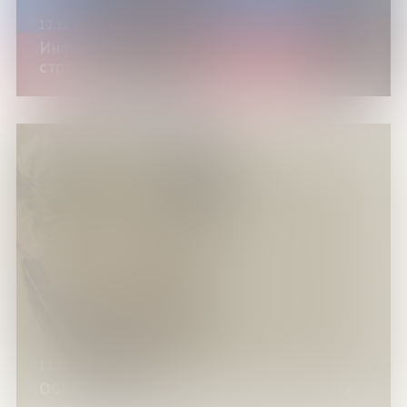
12.12.24
Информационный час «Основной закон
страны»
12.12.24
Областная акция «Брюлловский диктант»