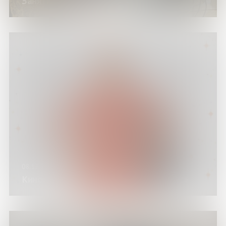
Занятие клуба «Покорители Рунета»
08.12.24
Киноклуб. Показ фильма «Санта Клаус»