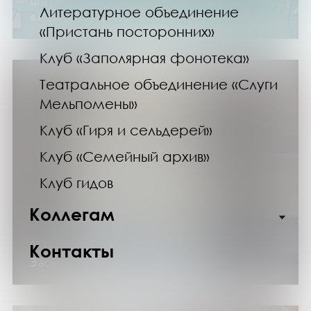
Финал регионального конкурса
Литературное объединение
«Исследователь Мурмана»
«Пристань посторонних»
Клуб «Заполярная фонотека»
Театральное объединение «Слуги
Мельпомены»
Клуб «Гиря и сельдерей»
Клуб «Семейный архив»
Клуб гидов
Коллегам
08.12.24
Контакты
Заседание клуба «Переплет»