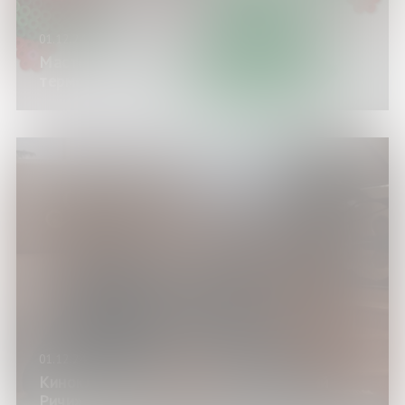
01.12.24
Мастер-класс «Ёлочная игрушка из
термомозаики»
01.12.24
Киноклуб. Показ фильма «Богатенький
Ричи»