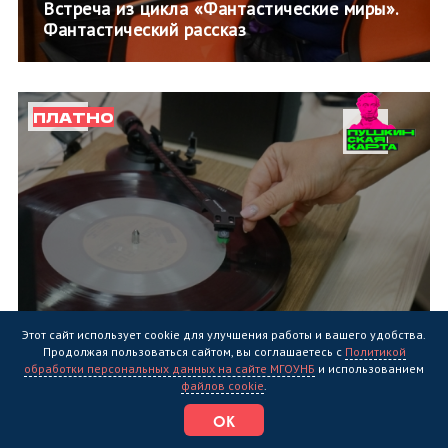
Встреча из цикла «Фантастические миры».
Фантастический рассказ
ПЛАТНО
Этот сайт использует cookie для улучшения работы и вашего удобства.
15.12.24
Продолжая пользоваться сайтом, вы соглашаетесь с
Политикой
Познавательно-досуговая программа
обработки персональных данных на сайте МГОУНБ
и использованием
«Один час в фонотеке»
файлов cookie
.
ОК