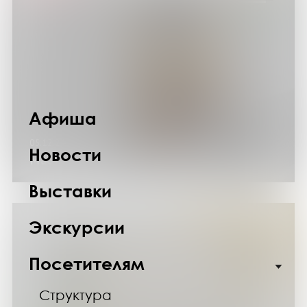
Афиша
05.12.24
Новости
Мастер-класс «Уютный камин»
Выставки
Экскурсии
Посетителям
Структура