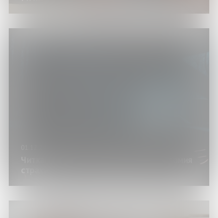
01.12.24
Читка пьесы Михаила Хейфеца «Анатомия
страха»