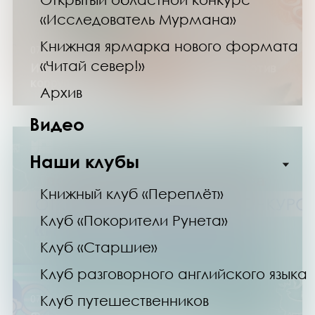
«Исследователь Мурмана»
Книжная ярмарка нового формата
07.12.24
«Читай север!»
Интеллектуальная игра «Молодые против
коррупции»
Архив
Видео
Наши клубы
Книжный клуб «Переплёт»
Клуб «Покорители Рунета»
Клуб «Старшие»
Клуб разговорного английского языка
Клуб путешественников
07.12.24