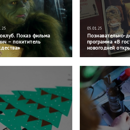
1.25
05.01.25
оклуб. Показ фильма
Познавательно-д
инч – похититель
программа «В гос
дества»
новогодней откр