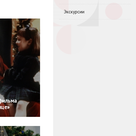
Экскурсии
 фильма
ице»