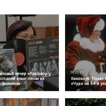
1.25
03.01.25
иловый вечер «Разговор у
огодней елки: песни из
Киноклуб. Показ
офильмов»
«Чудо на 34-й ул