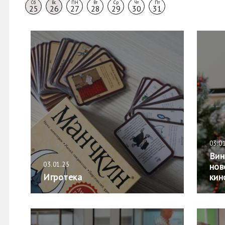
Сб
Вс
ПН
Вт
Ср
Чт
Пт
25
26
27
28
29
30
31
03.0
Вин
03.01.25
нов
Игротека
кин