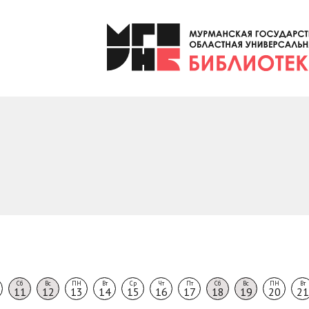
Сб
Вс
ПН
Вт
Ср
Чт
Пт
Сб
Вс
ПН
Вт
11
12
13
14
15
16
17
18
19
20
21