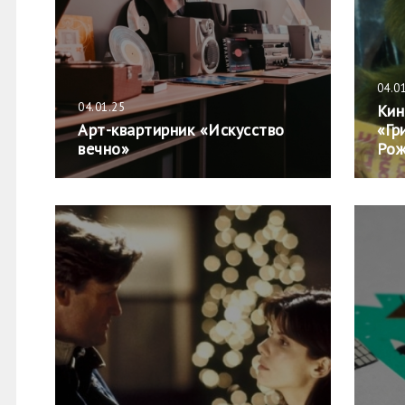
04.0
04.01.25
Кин
Арт-квартирник «Искусство
«Гр
вечно»
Рож