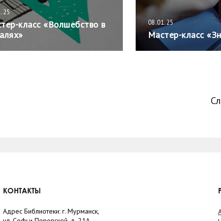
1.25
08.01.25
тер-класс «Волшебство в
алях»
Мастер-класс «Зн
С
КОНТАКТЫ
Адрес Библиотеки: г. Мурманск,
ул. Софьи Перовской, д. 21А