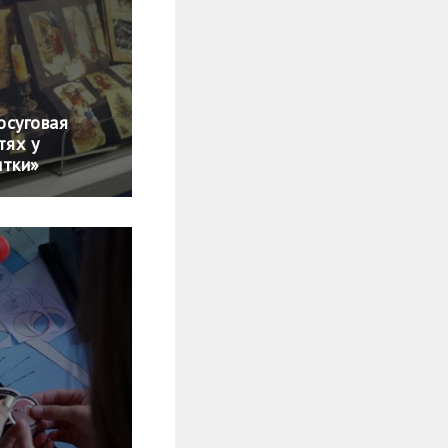
осуговая
тях у
ытки»