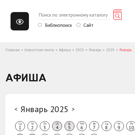
Библиопоиск
Сайт
Главная
Новостная лента
Афиша
2025
Январь
2025
Январь
АФИША
Январь 2025
<
>
Ср
Чт
Пт
Сб
Вс
ПН
Вт
Ср
Чт
Пт
1
2
3
4
5
6
7
8
9
10