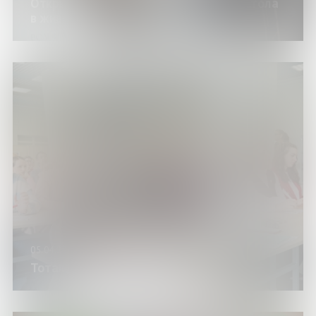
Открытая лекция «Рыцари Круглого Стола
в живописи»
05.04.25
Тотальный диктант в Научке