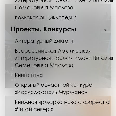
литературная премия имени Виталия
Семёновича Маслова
Кольская энциклопедия
Проекты. Конкурсы
Литературный диктант
Всероссийская Арктическая
литературная премия имени Виталия
04.04.25
Семеновича Маслова
Торжественная церемония награждения
победителей регионального конкурса
Книга года
«Книга года»
Открытый областной конкурс
«Исследователь Мурмана»
Книжная ярмарка нового формата
«Читай север!»