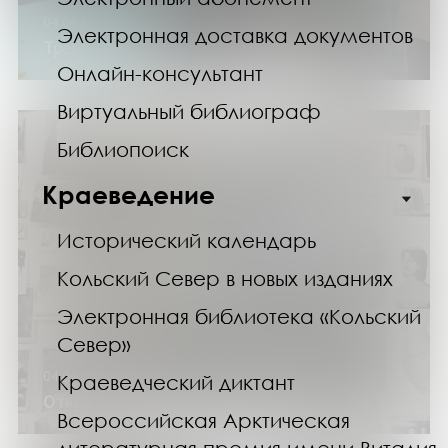
04.04.25
Электронная доставка документов
Тренинг «Основы работы на ПК»
Онлайн-консультант
Виртуальный библиограф
Библиопоиск
Краеведение
Исторический календарь
Кольский Север в новых изданиях
Электронная библиотека «Кольский
Север»
04.04.25
Краеведческий диктант
Открытие выставки «Любовь остается»
Всероссийская Арктическая