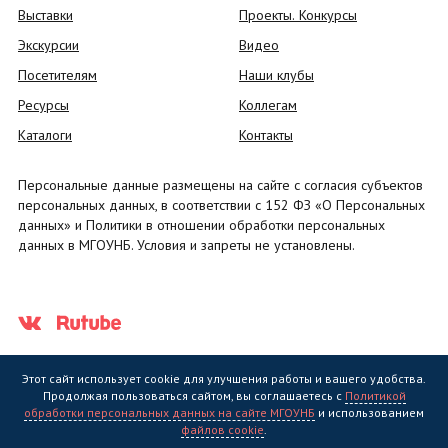
Выставки
Проекты. Конкурсы
Экскурсии
Видео
Посетителям
Наши клубы
Ресурсы
Коллегам
Каталоги
Контакты
Персональные данные размещены на сайте с согласия субъектов
персональных данных, в соответствии с 152 ФЗ «О Персональных
данных» и Политики в отношении обработки персональных
данных в МГОУНБ. Условия и запреты не установлены.
Этот сайт использует cookie для улучшения работы и вашего удобства.
Продолжая пользоваться сайтом, вы соглашаетесь с
Политикой
обработки персональных данных на сайте МГОУНБ
и использованием
Государственное областное бюджетное учреждение культуры
файлов cookie
.
"Мурманская государственная областная универсальная научная