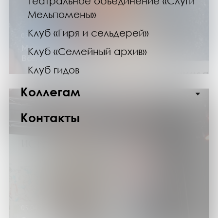
Театральное объединение «Слуги
Мельпомены»
Клуб «Гиря и сельдерей»
05.04.25
Мастер-класс «Объёмное панно:
Клуб «Семейный архив»
Вселенная»
Клуб гидов
Коллегам
Контакты
05.04.25