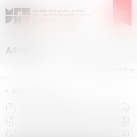
АФИША
ПОКАЗАТЬ ПОДРАЗДЕЛЫ ⇒
Апрель 2025
<
>
Вт
Ср
Чт
Пт
Сб
Вс
ПН
Вт
Ср
Чт
1
2
3
4
5
6
7
8
9
10
Пт
Сб
Вс
ПН
Вт
Ср
Чт
Пт
Сб
Вс
11
12
13
14
15
16
17
18
19
20
ПН
Вт
Ср
Чт
Пт
Сб
Вс
ПН
Вт
Ср
21
22
23
24
25
26
27
28
29
30