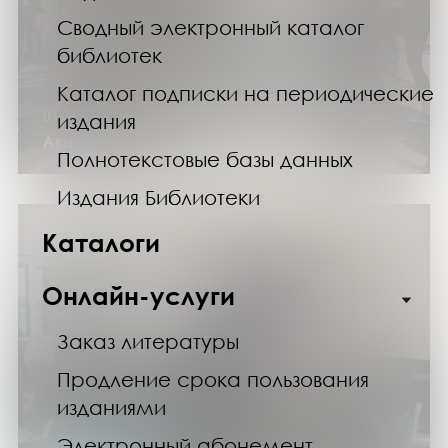
Сводный электронный каталог
библиотек
Каталог подписки на периодические
03.04.25
издания
Акция «Живи здорОво!»
Полнотекстовые базы данных
Издания Библиотеки
Каталоги
Онлайн-услуги
Заказ литературы
Продление срока пользования
изданиями
Электронный абонемент