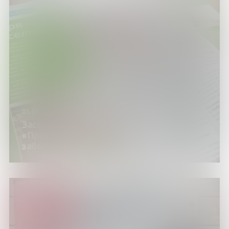
05.04.25
Заседание клуба «Гиря и сельдерей»:
«Профилактика сердечно-сосудистых
заболеваний»