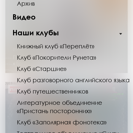
Архив
Видео
Наши клубы
Книжный клуб «Переплёт»
05.04.25
Презентация книги Валерия Бурбана
Клуб «Покорители Рунета»
«Богосотворение»
Клуб «Старшие»
Клуб разговорного английского языка
ПЛАТНО
Клуб путешественников
Литературное объединение
«Пристань посторонних»
Клуб «Заполярная фонотека»