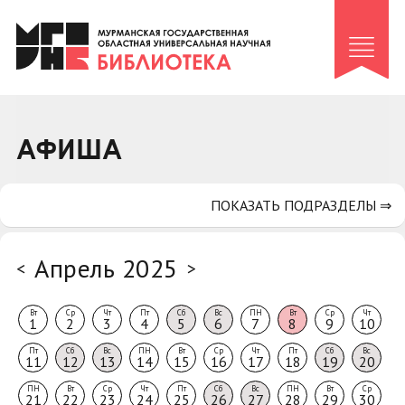
Клуб «Гиря и сельдерей»
Клуб «Семейный архив»
Клуб гидов
Коллегам
АФИША
Контакты
ПОКАЗАТЬ ПОДРАЗДЕЛЫ ⇒
Апрель 2025
<
>
Вт
Ср
Чт
Пт
Сб
Вс
ПН
Вт
Ср
Чт
1
2
3
4
5
6
7
8
9
10
Пт
Сб
Вс
ПН
Вт
Ср
Чт
Пт
Сб
Вс
11
12
13
14
15
16
17
18
19
20
ПН
Вт
Ср
Чт
Пт
Сб
Вс
ПН
Вт
Ср
21
22
23
24
25
26
27
28
29
30