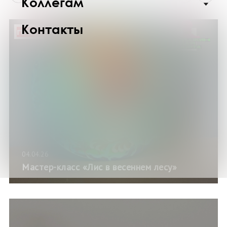
Коллегам
Контакты
ПЛАТНО
04.04.26
Мастер-класс «Лис в весеннем лесу»