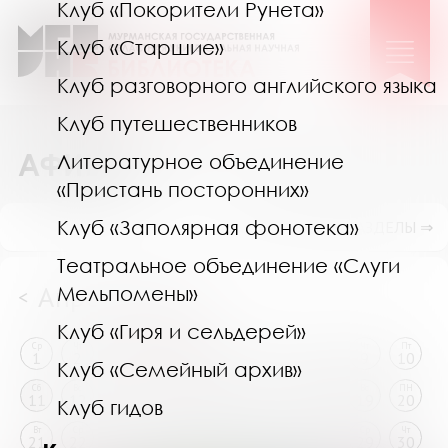
Клуб «Покорители Рунета»
Клуб «Старшие»
Клуб разговорного английского языка
Клуб путешественников
АФИША
Литературное объединение
«Пристань посторонних»
Клуб «Заполярная фонотека»
ПОКАЗАТЬ ПОДРАЗДЕЛЫ ⇒
Театральное объединение «Слуги
Апрель 2026
Мельпомены»
<
>
Клуб «Гиря и сельдерей»
Ср
Чт
Пт
Сб
Вс
ПН
Вт
Ср
Чт
Пт
1
2
3
4
5
6
7
8
9
10
Клуб «Семейный архив»
Сб
Вс
ПН
Вт
Ср
Чт
Пт
Сб
Вс
ПН
11
12
13
14
15
16
17
18
19
20
Клуб гидов
Вт
Ср
Чт
Пт
Сб
Вс
ПН
Вт
Ср
Чт
21
22
23
24
25
26
27
28
29
30