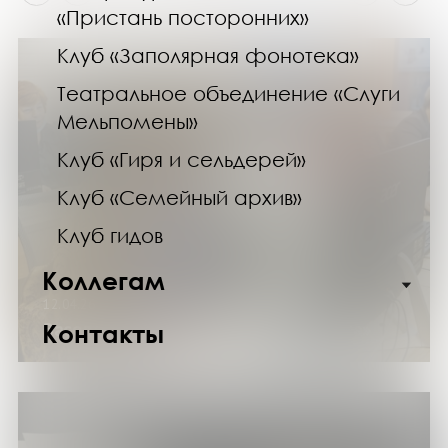
«Пристань посторонних»
Клуб «Заполярная фонотека»
Театральное объединение «Слуги
Мельпомены»
Клуб «Гиря и сельдерей»
Клуб «Семейный архив»
Клуб гидов
Коллегам
12.04.26
Заседание клуба «Покорители Рунета»
Контакты