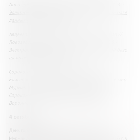
Ловозерская правда.- 2015. - 13 марта (№ 10). - С. 4. -
Электронная версия доступна в полнотекстовой базе
данных «Мурманская область»
.
Авдеева, Л. Душа, расшитая бисером / Л. Авдеева //
Ловозерская правда. - 2015. - 2 окт. (№ 40). - С. 6. -
Электронная версия доступна в полнотекстовой базе
данных «Мурманская область»
.
Сорокожердьев, В. В. Мозолевская Анастасия
Елисеевна / В. Сорокожердьев // Краеведческий мир
Мурмана : биографический справочник / В.
Сорокожердьев ; [под научной редакцией А. В.
Воронина]. - Мурманск, 2023. - С. 35-36 : фот.
4 октября
День города Мурманска.
Праздничный день
Мурманской области. 4 октября (21 сентября) 1916 г. в