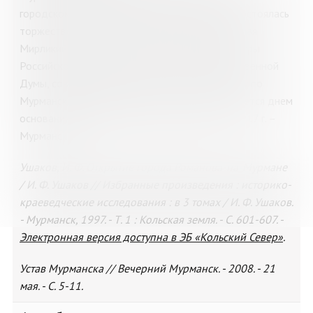
городском поселении Романов-на-Мурмане состоялась
торжественная закладка храма Святого Николая
Мирликийского, в которой участвовали министры
Российского правительства и члены Государственной
Думы, совершавшие ознакомительную поездку по
Мурманской железной дороге. Эта дата считается днем
основания города Романова-на-Мурмане (с 1917 г. –
Мурманска).
Ушаков, И. Ф. Открытие города Романова-на-Мурмане
/ И. Ф. Ушаков // Избранные произведения : историко-
краеведческие исследования : в 3 томах / И. Ф. Ушаков.
- Мурманск, 1997. - Т. 1 : Кольская земля. - С. 601-607. -
Электронная версия доступна в ЭБ «Кольский Север»
.
Устав Мурманска // Вечерний Мурманск. - 2008. - 21
мая. - С. 5-11.