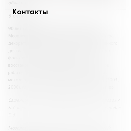
область»
.
Контакты
3 октября
90 лет со дня рождения Анастасии Елисеевны
Мозолевской
(1935–07.03.2015), педагога, мастера
декоративно- прикладного искусства, общественного
деятеля. Участник экспедиции по сбору саамского
фольклора (1978). Организатор и участник
восстановления традиционных саамских приемов
работы с мехом, кожей, замшей, сукном. Соавтор
методического пособия «Саамское рукоделие» (2003,
2008), альбома «Саамские узоры» (2011, 2015) и др.
Сашенкова, Л. «О мастере добром замолвите слово» /
Л. Сашенкова // Ловозерская правда. - 2000. - 4 нояб. -
С. 5.
Мозолевская Анастасия Елисеевна : [некролог] //