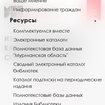
Ваше мнение
Информирование граждан
Ресурсы
Комплектуемся вместе
ИЗ ИСТОРИИ МУРМАНА:
Электронные каталоги
КАЛЕНДАРЬ ДАТ И
Полнотекстовая база данных
"Мурманская область"
СОБЫТИЙ НА 2025 ГОД
Сводный электронный каталог
библиотек
Октябрь 2025
Каталог подписки на периодические
Пн
Вт
Ср
Чт
Пт
Сб
Вс
издания
29
30
1
2
3
4
5
Полнотекстовые базы данных
6
7
8
9
10
11
12
Издания Библиотеки
13
14
15
16
17
18
19