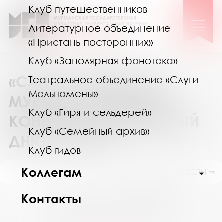
Клуб путешественников
Литературное объединение
«Пристань посторонних»
Клуб «Заполярная фонотека»
«САЛЮТ, ПОБЕДА!»: В
Театральное объединение «Слуги
Мельпомены»
МУРМАНСКЕ ПРОШЕЛ
Клуб «Гиря и сельдерей»
КОНЦЕРТ, ПОСВЯЩЕННЫЙ
Клуб «Семейный архив»
ДНЮ ПОБЕДЫ
Клуб гидов
Коллегам
ПОКАЗАТЬ ПОДРАЗДЕЛЫ ⇒
Контакты
Август 2026
Пн
Вт
Ср
Чт
Пт
Сб
Вс