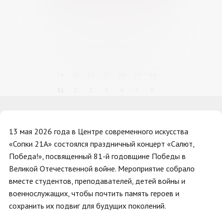
27
28
29
30
31
1
2
3
4
5
6
7
8
9
10
11
12
13
14
15
16
17
18
19
20
21
22
23
24
25
26
27
28
29
30
31
1
2
3
4
5
6
13 мая 2026 года в Центре современного искусства
«Сопки 21А» состоялся праздничный концерт «Салют,
Победа!», посвященный 81-й годовщине Победы в
Великой Отечественной войне. Мероприятие собрало
вместе студентов, преподавателей, детей войны и
военнослужащих, чтобы почтить память героев и
сохранить их подвиг для будущих поколений.