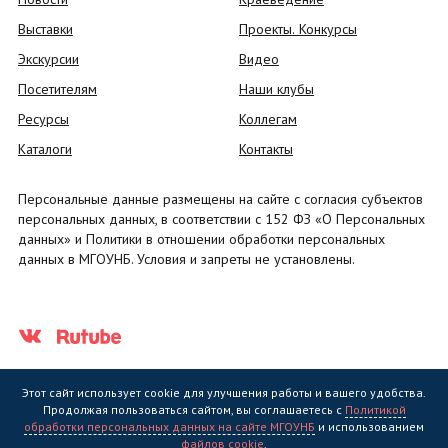
Выставки
Проекты. Конкурсы
Экскурсии
Видео
Посетителям
Наши клубы
Ресурсы
Коллегам
Каталоги
Контакты
Персональные данные размещены на сайте с согласия субъектов
персональных данных, в соответствии с 152 ФЗ «О Персональных
данных» и Политики в отношении обработки персональных
данных в МГОУНБ. Условия и запреты не установлены.
Этот сайт использует cookie для улучшения работы и вашего удобства.
Продолжая пользоваться сайтом, вы соглашаетесь с
Политикой
обработки персональных данных на сайте МГОУНБ
и использованием
Государственное областное бюджетное учреждение культуры
файлов cookie
.