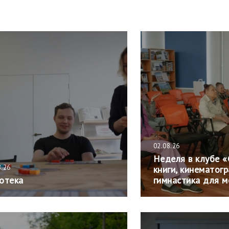
02.08.26
Неделя в клубе «
8.26
книги, кинематог
отека
гимнастика для м