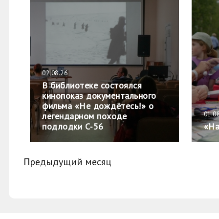
02.08.26
В библиотеке состоялся
кинопоказ документального
фильма «Не дождётесь!» о
01.0
легендарном походе
подлодки С‑56
«На
Предыдущий месяц