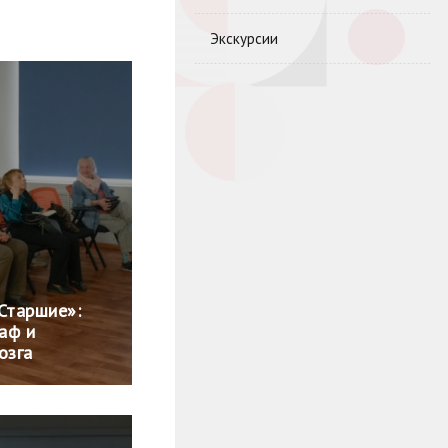
Экскурсии
Старшие»:
раф и
озга