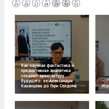
Вт
Ср
Чт
Пт
Сб
Вс
ПН
25
26
27
28
29
30
31
02.08.26
Как научная фантастика и
предиктивная аналитика
создают архитектуру
02.0
будущего: от Александра
Казанцева до Гэри Селдона
Игр