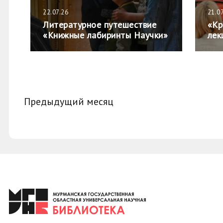
22.07.26
21.0
Литературное путешествие
«Кр
«Книжные лабиринты Научки»
лек
Предыдущий месяц