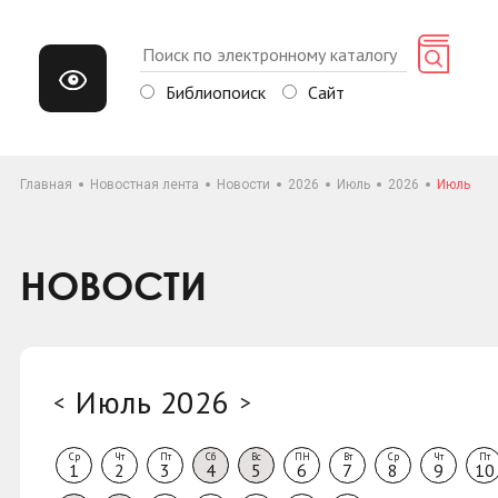
Библиопоиск
Сайт
Главная
Новостная лента
Новости
2026
Июль
2026
Июль
НОВОСТИ
Июль 2026
<
>
Ср
Чт
Пт
Сб
Вс
ПН
Вт
Ср
Чт
Пт
1
2
3
4
5
6
7
8
9
10