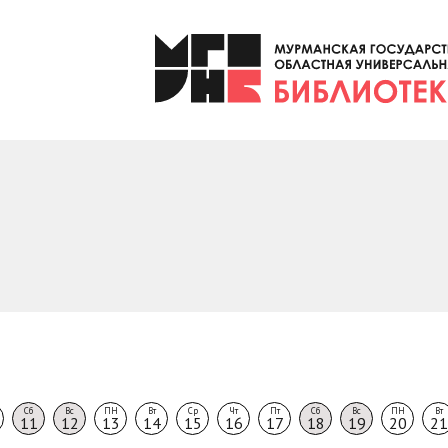
Сб
Вс
ПН
Вт
Ср
Чт
Пт
Сб
Вс
ПН
Вт
11
12
13
14
15
16
17
18
19
20
21