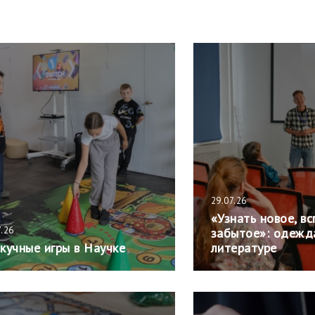
29.07.26
«Узнать новое, в
7.26
забытое»: одежда
кучные игры в Научке
литературе