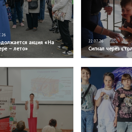
7.26
22.07.26
должается акция «На
ере – лето»
Сигнал через сто