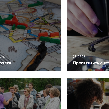
7.26
25.07.26
отека
Прокатились с ве