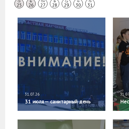
Сб
Вс
ПН
Вт
Ср
Чт
Пт
25
26
27
28
29
30
31
31.07.26
31.0
31 июля— санитарный день
Нес