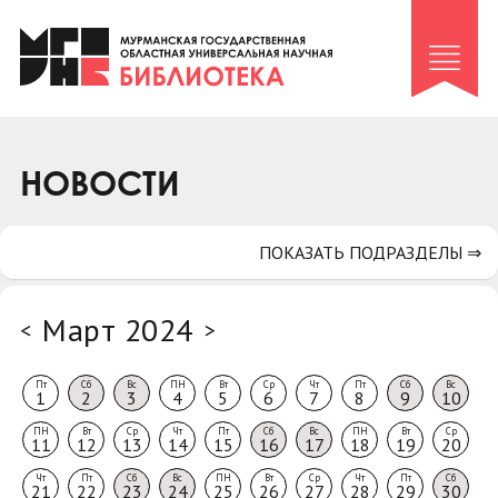
Клуб «Гиря и сельдерей»
Клуб «Семейный архив»
Клуб гидов
Коллегам
НОВОСТИ
Контакты
ПОКАЗАТЬ ПОДРАЗДЕЛЫ ⇒
Март 2024
<
>
Пт
Сб
Вс
ПН
Вт
Ср
Чт
Пт
Сб
Вс
1
2
3
4
5
6
7
8
9
10
ПН
Вт
Ср
Чт
Пт
Сб
Вс
ПН
Вт
Ср
11
12
13
14
15
16
17
18
19
20
Чт
Пт
Сб
Вс
ПН
Вт
Ср
Чт
Пт
Сб
21
22
23
24
25
26
27
28
29
30