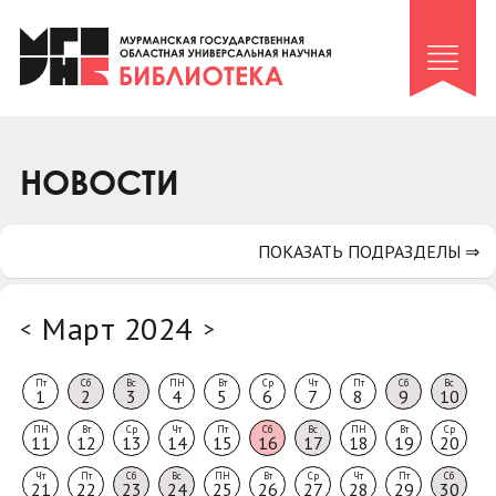
Клуб «Гиря и сельдерей»
Клуб «Семейный архив»
Клуб гидов
Коллегам
НОВОСТИ
Контакты
ПОКАЗАТЬ ПОДРАЗДЕЛЫ ⇒
Март 2024
<
>
Пт
Сб
Вс
ПН
Вт
Ср
Чт
Пт
Сб
Вс
1
2
3
4
5
6
7
8
9
10
ПН
Вт
Ср
Чт
Пт
Сб
Вс
ПН
Вт
Ср
11
12
13
14
15
16
17
18
19
20
Чт
Пт
Сб
Вс
ПН
Вт
Ср
Чт
Пт
Сб
21
22
23
24
25
26
27
28
29
30