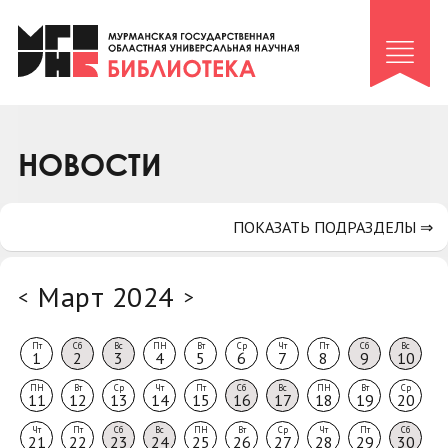
Клуб «Гиря и сельдерей»
Клуб «Семейный архив»
Клуб гидов
Коллегам
НОВОСТИ
Контакты
ПОКАЗАТЬ ПОДРАЗДЕЛЫ ⇒
Март 2024
<
>
Пт
Сб
Вс
ПН
Вт
Ср
Чт
Пт
Сб
Вс
1
2
3
4
5
6
7
8
9
10
ПН
Вт
Ср
Чт
Пт
Сб
Вс
ПН
Вт
Ср
11
12
13
14
15
16
17
18
19
20
Чт
Пт
Сб
Вс
ПН
Вт
Ср
Чт
Пт
Сб
21
22
23
24
25
26
27
28
29
30