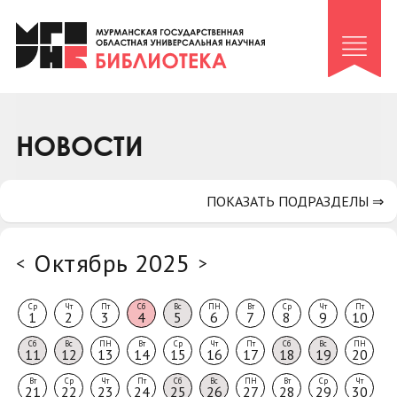
Клуб «Гиря и сельдерей»
Клуб «Семейный архив»
Клуб гидов
Коллегам
НОВОСТИ
Контакты
ПОКАЗАТЬ ПОДРАЗДЕЛЫ ⇒
Октябрь 2025
<
>
Ср
Чт
Пт
Сб
Вс
ПН
Вт
Ср
Чт
Пт
1
2
3
4
5
6
7
8
9
10
Сб
Вс
ПН
Вт
Ср
Чт
Пт
Сб
Вс
ПН
11
12
13
14
15
16
17
18
19
20
Вт
Ср
Чт
Пт
Сб
Вс
ПН
Вт
Ср
Чт
21
22
23
24
25
26
27
28
29
30