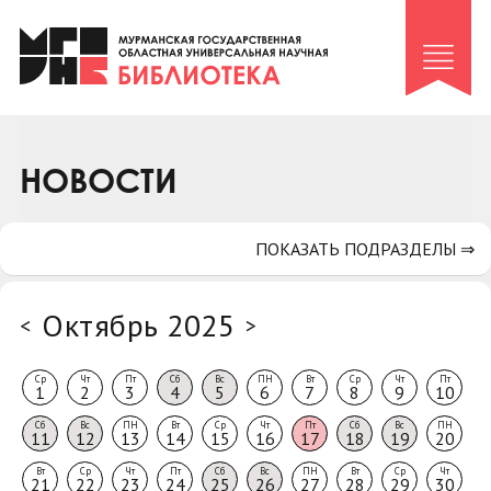
Клуб «Гиря и сельдерей»
Клуб «Семейный архив»
Клуб гидов
Коллегам
НОВОСТИ
Контакты
ПОКАЗАТЬ ПОДРАЗДЕЛЫ ⇒
Октябрь 2025
<
>
Ср
Чт
Пт
Сб
Вс
ПН
Вт
Ср
Чт
Пт
1
2
3
4
5
6
7
8
9
10
Сб
Вс
ПН
Вт
Ср
Чт
Пт
Сб
Вс
ПН
11
12
13
14
15
16
17
18
19
20
Вт
Ср
Чт
Пт
Сб
Вс
ПН
Вт
Ср
Чт
21
22
23
24
25
26
27
28
29
30