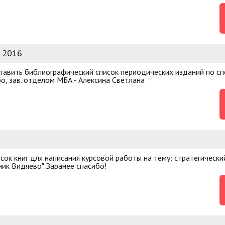
 2016
ставить библиографический список периодических изданий по с
о, зав. отделом МБА - Алексина Светлана
ок книг для написания курсовой работы на тему: стратегически
ик Видяево". Заранее спасибо!