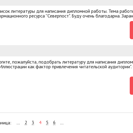
писок литературы для написания дипломной работы. Тема работ
ационного ресурса ''Северпост". Буду очень благодарна. Заран
гите, пожалуйста, подобрать литературу для написания дипло
 "Иллюстрации как фактор привлечения читательской аудитории".
2
3
4
5
6
аница:
...
...