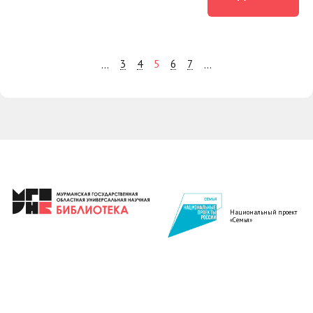
3
4
5
6
7
...
...
Национальный проект
«Семья»